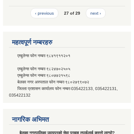
‹ previous
27 of 29
next ›
महत्वपूर्ण नम्बरहरु
एम्बुलेन्स फोन नम्बरः९८४१९११२०१
एम्बुलेन्स फोन नम्बरः९८२४७०२५०५
एम्बुलेन्स फोन नम्बरः९८०७७२१५९८
बेलका नगर अस्पताल फोन नम्बरः९८०२७९९०७२
जिल्ला प्रशासन कार्यालय फोन नम्बरः035422133, 035422131,
035422132
नागरिक अभिमत
बेलका नगरपालिका उदयपुरको सेवा प्रबाह तपाईलाई कस्तो लाग्यो?