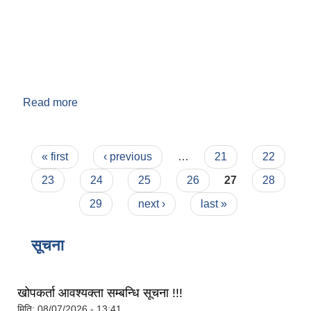
Read more
about वडा नं. ९
Pages
« first
‹ previous
…
21
22
बेलका नगरपालिकाको अति विपन्न नागरिकका लागि खाध्यन्न बितरण कार्यबिधि-२०७५
23
24
25
26
27
28
29
next ›
last »
सूचना
खोपकर्ता आवश्यक्ता सम्बन्धि सूचना !!!
मिति:
08/07/2026 - 13:41