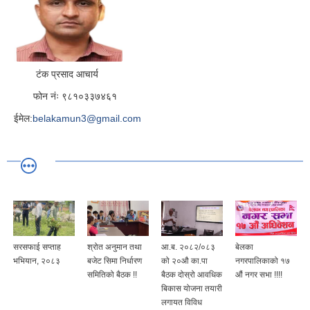
टंक प्रसाद आचार्य
फोन नंः ९८१०३३७४६१
ईमेल:
belakamun3@gmail.com
सरसफाई सप्ताह
श्रोत अनुमान तथा
आ.ब. २०८२/०८३
बेलका
भभियान, २०८३
बजेट सिमा निर्धारण
को २०औ का.पा
नगरपालिकाको १७
समितिको बैठक !!
बैठक दोस्रो आवधिक
औं नगर सभा !!!!
बिकास योजना तयारी
लगायत विविध