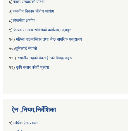
६)
नेपाल सरकारको पोर्टल
७)
स्थानीय निकाय वितिय आयोग
८)
लोकसेवा आयोग
९)
जिल्ला समन्वय समितिको कार्यलय,उदयपुर
१०)
महिला बालबालिका तथा जेष्ठ नागरिक मन्त्रालय
१०)
युनिकोर्ड नेपाली
११ )
स्थानीय तहको वेबसाईटको बिबहरणहरु
१२)
कृषि बजार कोशी प्रदेश
ऐन ,नियम,निर्देशिका
१)
आर्थिक ऐन-२०७५