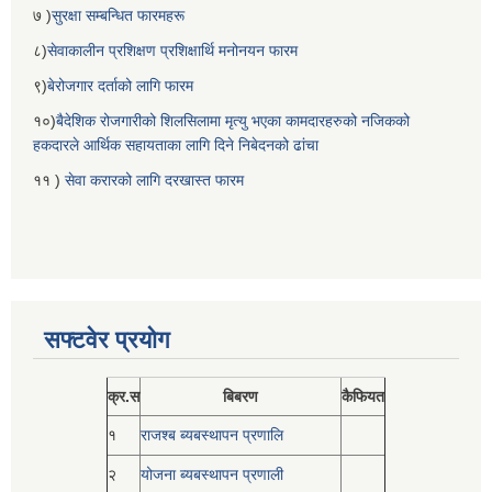
७ )
सुरक्षा सम्बन्धित फारमहरू
८)
सेवाकालीन प्रशिक्षण प्रशिक्षार्थि मनोनयन फारम
९)
बेरोजगार दर्ताको लागि फारम
१०)
बैदेशिक रोजगारीको शिलसिलामा मृत्यु भएका कामदारहरुको नजिकको
हकदारले आर्थिक सहायताका लागि दिने निबेदनको ढांचा
११ )
सेवा करारको लागि दरखास्त फारम
सफ्टवेर प्रयोग
क्र.स
बिबरण
कैफियत
१
राजश्ब ब्यबस्थापन प्रणालि
२
योजना ब्यबस्थापन प्रणाली