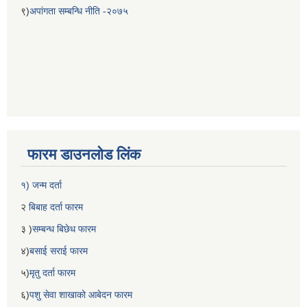
९)
अपांगता सम्बन्धि नीति -२०७५
फारम डाउनलोड लिंक
१) जन्म दर्ता
२
बिबाह दर्ता फारम
३ )
सम्बन्ध बिछेध फारम
४)
बसाई सराई फारम
५)
मृतु दर्ता फारम
६)
पशु सेवा शाखाको आबेदन फारम