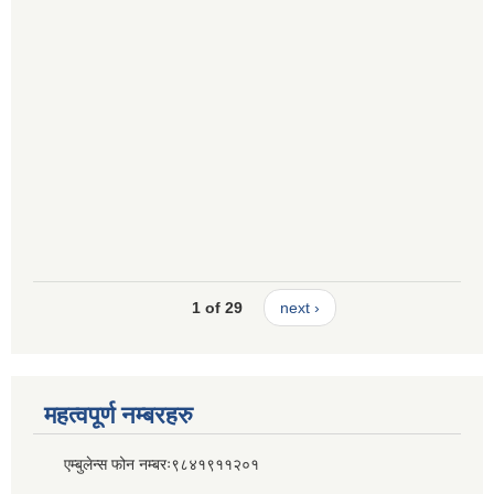
1 of 29
next ›
महत्वपूर्ण नम्बरहरु
एम्बुलेन्स फोन नम्बरः९८४१९११२०१