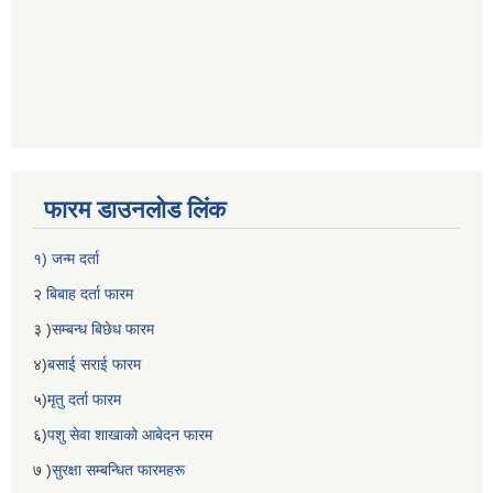
फारम डाउनलोड लिंक
१) जन्म दर्ता
२
बिबाह दर्ता फारम
३ )
सम्बन्ध बिछेध फारम
४)
बसाई सराई फारम
५)
मृतु दर्ता फारम
६)
पशु सेवा शाखाको आबेदन फारम
७ )
सुरक्षा सम्बन्धित फारमहरू