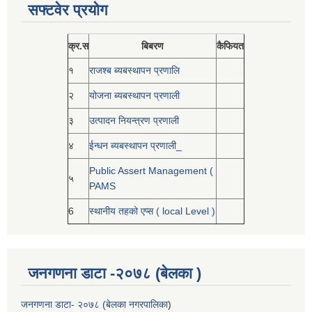
सफ्टवेर प्रयोग
क्र.स
बिबरण
कैफियत
१
राजश्ब ब्यबस्थापन प्रणालि
२
योजना ब्यबस्थापन प्रणाली
३
उत्पादन नियन्त्रण प्रणाली
४
ईन्धन ब्यबस्थापन प्रणाली_
Public Assert Management (
५
PAMS
6
स्थानीय तहको एप्स ( local Level )
जनगणना डाटा -२०७८ (बेलका )
जनगणना डाटा- २०७८ (बेलका नगरपालिका
)