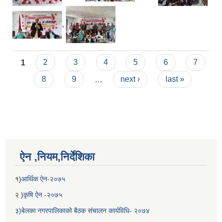
,
Pages
1
2
3
4
5
6
7
8
9
…
next ›
last »
ऐन ,नियम,निर्देशिका
१)
आर्थिक ऐन-२०७५
२ )
कृषि ऐन -२०७५
३)बेलका नगरपालिकाको बैठक संचालन कार्यविधि- २०७४