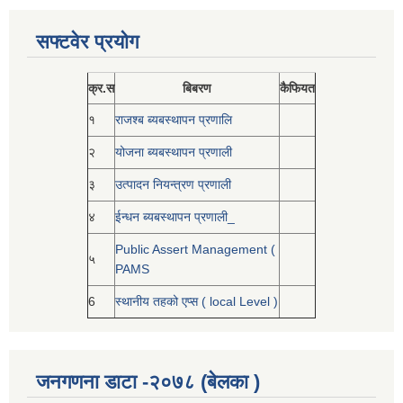
सफ्टवेर प्रयोग
क्र.स
बिबरण
कैफियत
१
राजश्ब ब्यबस्थापन प्रणालि
२
योजना ब्यबस्थापन प्रणाली
३
उत्पादन नियन्त्रण प्रणाली
४
ईन्धन ब्यबस्थापन प्रणाली_
Public Assert Management (
५
PAMS
6
स्थानीय तहको एप्स ( local Level )
जनगणना डाटा -२०७८ (बेलका )