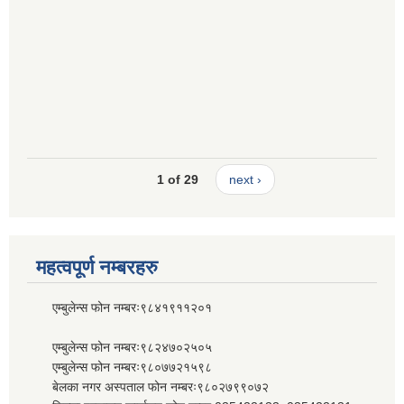
1 of 29
next ›
महत्वपूर्ण नम्बरहरु
एम्बुलेन्स फोन नम्बरः९८४१९११२०१
एम्बुलेन्स फोन नम्बरः९८२४७०२५०५
एम्बुलेन्स फोन नम्बरः९८०७७२१५९८
बेलका नगर अस्पताल फोन नम्बरः९८०२७९९०७२