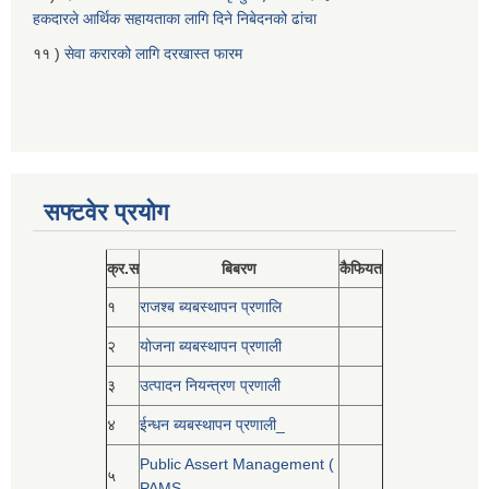
हकदारले आर्थिक सहायताका लागि दिने निबेदनको ढांचा
११ )
सेवा करारको लागि दरखास्त फारम
सफ्टवेर प्रयोग
क्र.स
बिबरण
कैफियत
१
राजश्ब ब्यबस्थापन प्रणालि
२
योजना ब्यबस्थापन प्रणाली
३
उत्पादन नियन्त्रण प्रणाली
४
ईन्धन ब्यबस्थापन प्रणाली_
Public Assert Management (
५
PAMS