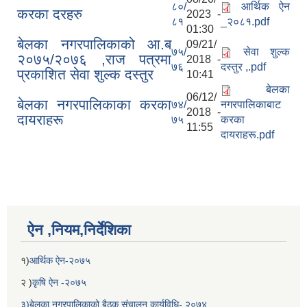
८०/
आर्थिक ऐन
करका दरहरु
2023 -
८१
_२०८१.pdf
01:30
बेलका नगरपालिकाको आ.ब
09/21/
७५/
सेवा शुल्क
२०७५/२०७६ ,राज पत्रमा
2018 -
७६
दस्तुर ,.pdf
प्रकाशित सेवा शुल्क दस्तुर
10:41
बेलका
06/12/
बेलका नगरपालिकाका करका
७४/
नगरपालिकाबाट
2018 -
दायराहरू
७५
करका
11:55
दायराहरू.pdf
ऐन ,नियम,निर्देशिका
१)
आर्थिक ऐन-२०७५
२ )
कृषि ऐन -२०७५
३)बेलका नगरपालिकाको बैठक संचालन कार्यविधि- २०७४