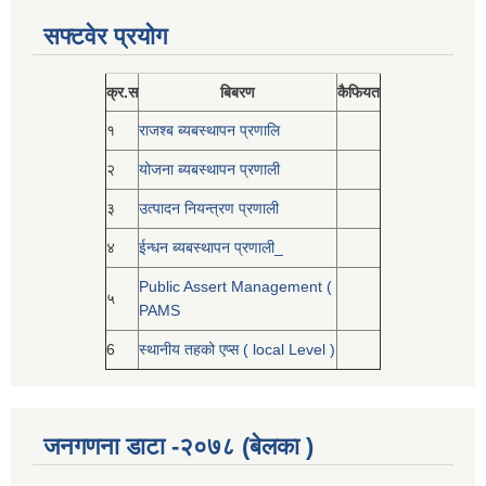
सफ्टवेर प्रयोग
क्र.स
बिबरण
कैफियत
१
राजश्ब ब्यबस्थापन प्रणालि
२
योजना ब्यबस्थापन प्रणाली
३
उत्पादन नियन्त्रण प्रणाली
४
ईन्धन ब्यबस्थापन प्रणाली_
Public Assert Management (
५
PAMS
6
स्थानीय तहको एप्स ( local Level )
जनगणना डाटा -२०७८ (बेलका )