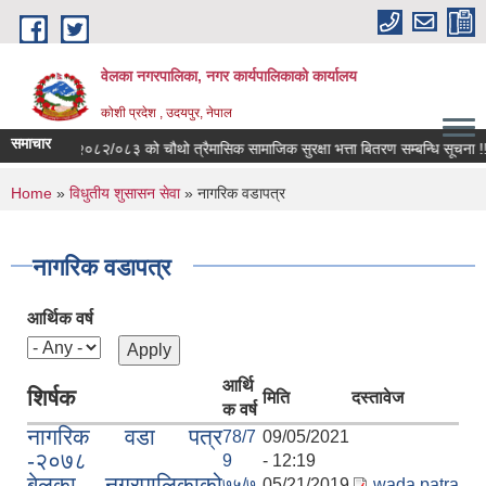
Skip to main content
वेलका नगरपालिका, नगर कार्यपालिकाको कार्यालय
कोशी प्रदेश , उदयपुर, नेपाल
समाचार
आ.ब.२०८२/०८३ को चौथो त्रैमासिक सामाजिक सुरक्षा भत्ता बितरण सम्बन्धि सूचना !!!
You are here
Home
»
विधुतीय शुसासन सेवा
» नागरिक वडापत्र
नागरिक वडापत्र
आर्थिक वर्ष
आर्थि
शिर्षक
मिति
दस्तावेज
क वर्ष
नागरिक वडा पत्र
78/7
09/05/2021
-२०७८
9
- 12:19
बेलका नगरपालिकाको
७५/७
05/21/2019
wada patra