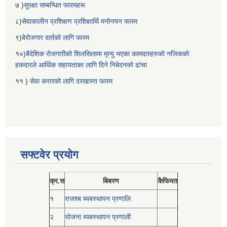
७ )
सुरक्षा सम्बन्धित फारमहरू
८)
सेवाकालीन प्रशिक्षण प्रशिक्षार्थि मनोनयन फारम
९)
बेरोजगार दर्ताको लागि फारम
१०)
बैदेशिक रोजगारीको शिलसिलामा मृत्यु भएका कामदारहरुको नजिकको
हकदारले आर्थिक सहायताका लागि दिने निबेदनको ढांचा
११ )
सेवा करारको लागि दरखास्त फारम
सफ्टवेर प्रयोग
क्र.स
बिबरण
कैफियत
१
राजश्ब ब्यबस्थापन प्रणालि
२
योजना ब्यबस्थापन प्रणाली