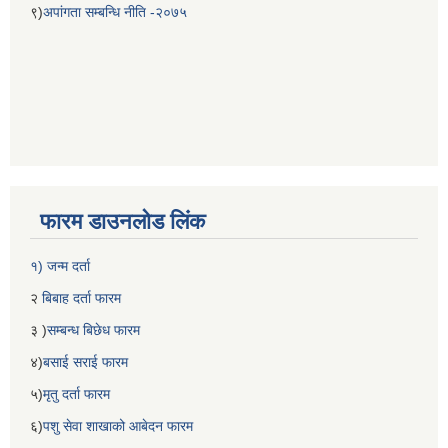
९)
अपांगता सम्बन्धि नीति -२०७५
फारम डाउनलोड लिंक
बेलका नगरपालिकाको अति विपन्न नागरिकका लागि खाध्यन्न बितरण कार्यबिधि-२०७५
१) जन्म दर्ता
२
बिबाह दर्ता फारम
३ )
सम्बन्ध बिछेध फारम
४)
बसाई सराई फारम
५)
मृतु दर्ता फारम
६)
पशु सेवा शाखाको आबेदन फारम