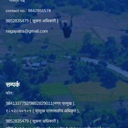
गायत्रा राई
contact no.: 9842856578
9852835479 ( सूचना अधिकारी )
raigayatra@gmail.com
सम्पर्क
फोन:
9841337792/9852829011(नगर प्रमुख ),
९८५२८५०१०१ ( प्रमुख प्रशासकीय अधिकृत ),
9852835479 ( सूचना अधिकारी )