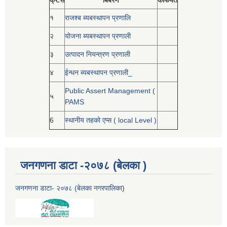
क्र.स
बिबरण
कैफियत
१
राजश्ब ब्यबस्थापन प्रणालि
२
योजना ब्यबस्थापन प्रणाली
३
उत्पादन नियन्त्रण प्रणाली
४
ईन्धन ब्यबस्थापन प्रणाली_
Public Assert Management (
५
PAMS
6
स्थानीय तहको एप्स ( local Level )
जनगणना डाटा -२०७८ (बेलका )
जनगणना डाटा- २०७८ (बेलका नगरपालिका
)