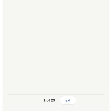
1 of 29
next ›