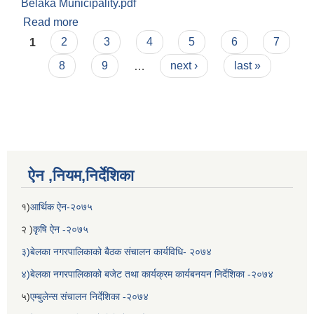
Belaka Municipality.pdf
Read more
about तृतिय चौमासिक सार्बजनिक सुनुवाई
Pages
1
2
3
4
5
6
7
8
9
…
next ›
last »
ऐन ,नियम,निर्देशिका
बेलका नगरपालिकाको अति विपन्न नागरिकका लागि खाध्यन्न बितरण कार्यबिधि-२०७५
१)
आर्थिक ऐन-२०७५
२ )
कृषि ऐन -२०७५
३)बेलका नगरपालिकाको बैठक संचालन कार्यविधि- २०७४
४)बेलका नगरपालिकाको बजेट तथा कार्यक्रम कार्यबनयन निर्देशिका -२०७४
५)
एम्बुलेन्स संचालन निर्देशिका -२०७४