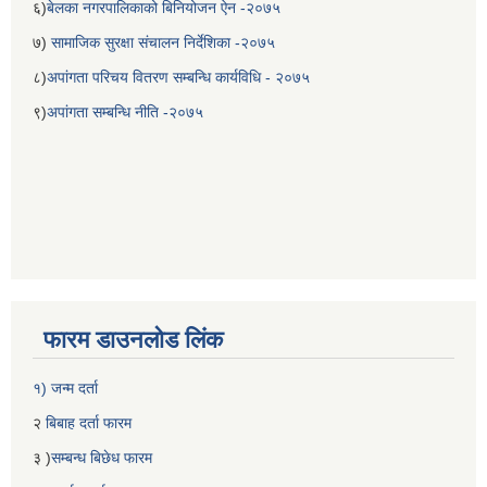
६)
बेलका नगरपालिकाको बिनियोजन ऐन -२०७५
७)
सामाजिक सुरक्षा संचालन निर्देशिका -२०७५
८)
अपांगता परिचय वितरण सम्बन्धि कार्यविधि - २०७५
९)
अपांगता सम्बन्धि नीति -२०७५
फारम डाउनलोड लिंक
१) जन्म दर्ता
२
बिबाह दर्ता फारम
३ )
सम्बन्ध बिछेध फारम