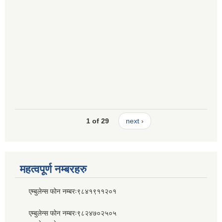
1 of 29
next ›
महत्वपूर्ण नम्बरहरु
एम्बुलेन्स फोन नम्बरः९८४१९११२०१
एम्बुलेन्स फोन नम्बरः९८२४७०२५०५