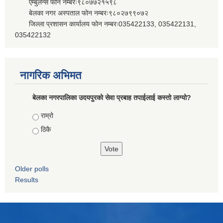
एम्बुलेन्स फोन नम्बरः९८०७७२१५९८
बेलका नगर अस्पताल फोन नम्बरः९८०२७९९०७२
जिल्ला प्रशासन कार्यालय फोन नम्बरः035422133, 035422131,
035422132
नागरिक अभिमत
बेलका नगरपालिका उदयपुरको सेवा प्रबाह तपाईलाई कस्तो लाग्यो?
Choices
राम्रो
ठिकै
Older polls
Results