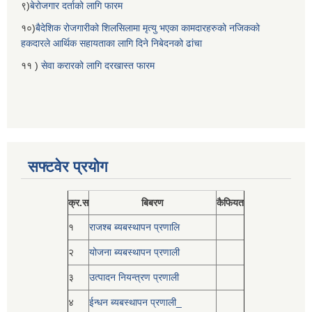
९)
बेरोजगार दर्ताको लागि फारम
१०)
बैदेशिक रोजगारीको शिलसिलामा मृत्यु भएका कामदारहरुको नजिकको
हकदारले आर्थिक सहायताका लागि दिने निबेदनको ढांचा
११ )
सेवा करारको लागि दरखास्त फारम
सफ्टवेर प्रयोग
क्र.स
बिबरण
कैफियत
१
राजश्ब ब्यबस्थापन प्रणालि
२
योजना ब्यबस्थापन प्रणाली
३
उत्पादन नियन्त्रण प्रणाली
४
ईन्धन ब्यबस्थापन प्रणाली_