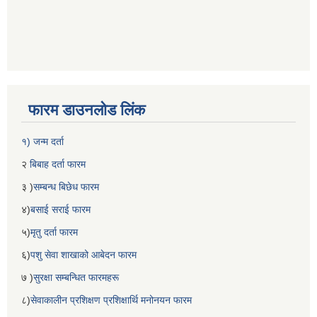
फारम डाउनलोड लिंक
१) जन्म दर्ता
२
बिबाह दर्ता फारम
३ )
सम्बन्ध बिछेध फारम
४)
बसाई सराई फारम
५)
मृतु दर्ता फारम
६)
पशु सेवा शाखाको आबेदन फारम
७ )
सुरक्षा सम्बन्धित फारमहरू
८)
सेवाकालीन प्रशिक्षण प्रशिक्षार्थि मनोनयन फारम