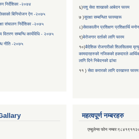
चालन निर्देशिका -२०७४
६)
पशु सेवा शाखाको आबेदन फारम
लिकाको बिनियोजन ऐन -२०७५
७ )
सुरक्षा सम्बन्धित फारमहरू
्षा संचालन निर्देशिका -२०७५
८)
सेवाकालीन प्रशिक्षण प्रशिक्षार्थि म
य वितरण सम्बन्धि कार्यविधि - २०७५
९)
बेरोजगार दर्ताको लागि फारम
न्धि नीति -२०७५
१०)
बैदेशिक रोजगारीको शिलसिलामा मृत्
कामदारहरुको नजिकको हकदारले आर्थि
लागि दिने निबेदनको ढांचा
११ )
सेवा करारको लागि दरखास्त फारम
Gallary
महत्वपूर्ण नम्बरहरु
एम्बुलेन्स फोन नम्बरः९८४१९११२