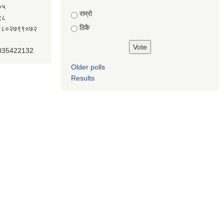
०५
Choices
राम्रो
९८
ठिकै
ः९८०२७९९०७२
 035422132
Older polls
Results