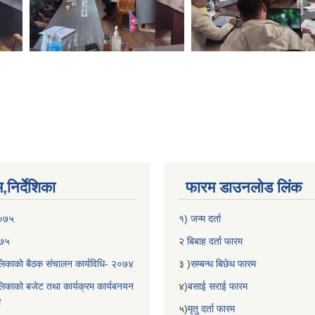
निर्देशिका
फारम डाउनलोड लिंक
२०७५
१) जन्म दर्ता
०७५
२
बिबाह दर्ता फारम
िकाको बैठक संचालन कार्यविधि- २०७४
३ )
सम्बन्ध बिछेध फारम
िकाको बजेट तथा कार्यक्रम कार्यबनयन
४)
बसाई सराई फारम
४
५)
मृतु दर्ता फारम