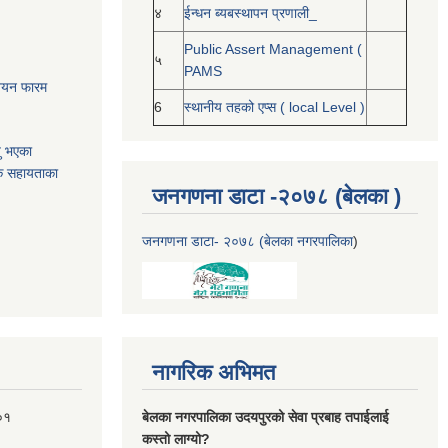
४
ईन्धन ब्यबस्थापन प्रणाली_
Public Assert Management (
५
PAMS
नोनयन फारम
6
स्थानीय तहको एप्स ( local Level )
यु भएका
क सहायताका
जनगणना डाटा -२०७८ (बेलका )
जनगणना डाटा- २०७८ (बेलका नगरपालिका
)
नागरिक अभिमत
०१
बेलका नगरपालिका उदयपुरको सेवा प्रबाह तपाईलाई
कस्तो लाग्यो?