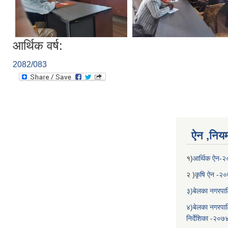
आर्थिक वर्ष:
2082/083
ऐन ,नियम,
१)
आर्थिक ऐन-
२ )
कृषि ऐन -२
३)बेलका नगरपाल
४)बेलका नगरपाल
निर्देशिका -२०७