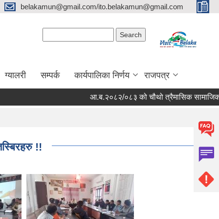
belakamun@gmail.com/ito.belakamun@gmail.com
Search form
Search
ग्यालरी
सम्पर्क
कार्यपालिका निर्णय
राजपत्र
आ.ब.२०८२/०८३ को चौथो त्रैमासिक सामाजिक सुरक्षा भत
्बिरहरु !!