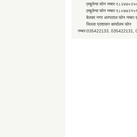
एम्बुलेन्स फोन नम्बरः९८२४७०२५
एम्बुलेन्स फोन नम्बरः९८०७७२१५
बेलका नगर अस्पताल फोन नम्बर
जिल्ला प्रशासन कार्यालय फोन
नम्बरः035422133, 035422131,