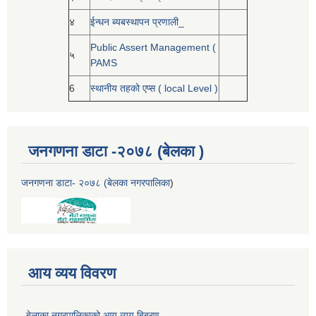
४
ईन्धन ब्यबस्थापन प्रणाली_
Public Assert Management (
५
PAMS
6
स्थानीय तहको एप्स ( local Level )
जनगणना डाटा -२०७८ (बेलका )
जनगणना डाटा- २०७८ (बेलका नगरपालिका
)
आय व्यय विवरण
बेलाका नगरपालिकाको आय व्यय बिबरण