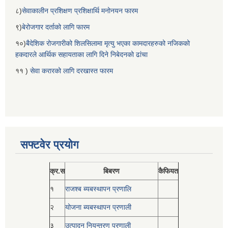
८)
सेवाकालीन प्रशिक्षण प्रशिक्षार्थि मनोनयन फारम
९)
बेरोजगार दर्ताको लागि फारम
१०)
बैदेशिक रोजगारीको शिलसिलामा मृत्यु भएका कामदारहरुको नजिकको
हकदारले आर्थिक सहायताका लागि दिने निबेदनको ढांचा
११ )
सेवा करारको लागि दरखास्त फारम
सफ्टवेर प्रयोग
क्र.स
बिबरण
कैफियत
१
राजश्ब ब्यबस्थापन प्रणालि
२
योजना ब्यबस्थापन प्रणाली
३
उत्पादन नियन्त्रण प्रणाली