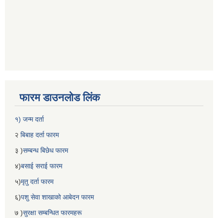
फारम डाउनलोड लिंक
१) जन्म दर्ता
२
बिबाह दर्ता फारम
३ )
सम्बन्ध बिछेध फारम
४)
बसाई सराई फारम
५)
मृतु दर्ता फारम
६)
पशु सेवा शाखाको आबेदन फारम
७ )
सुरक्षा सम्बन्धित फारमहरू