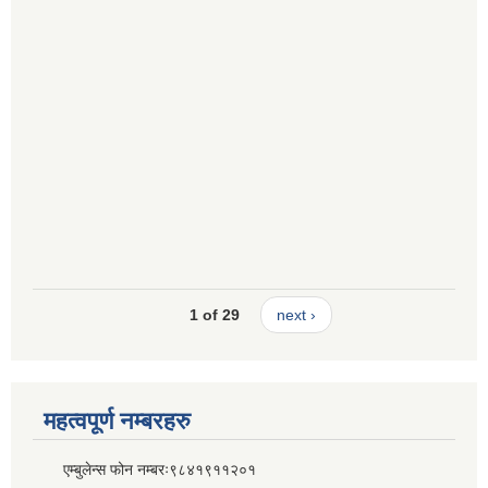
1 of 29
next ›
महत्वपूर्ण नम्बरहरु
एम्बुलेन्स फोन नम्बरः९८४१९११२०१