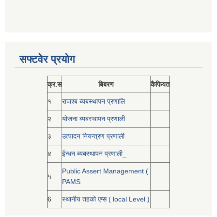
सफ्टवेर प्रयोग
क्र.स
बिबरण
कैफियत
१
राजश्ब ब्यबस्थापन प्रणालि
२
योजना ब्यबस्थापन प्रणाली
३
उत्पादन नियन्त्रण प्रणाली
४
ईन्धन ब्यबस्थापन प्रणाली_
Public Assert Management (
५
PAMS
6
स्थानीय तहको एप्स ( local Level )