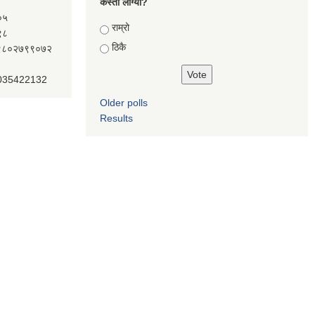
कस्तो लाग्यो?
०५
Choices
राम्रो
९८
ठिकै
ः९८०२७९९०७२
 035422132
Older polls
Results