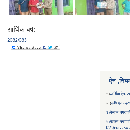
आर्थिक वर्ष:
2082/083
ऐन ,नियम,
१)
आर्थिक ऐन-
२ )
कृषि ऐन -२
३)बेलका नगरपाल
४)बेलका नगरपाल
निर्देशिका -२०७