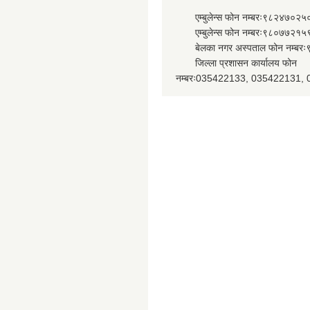
एम्बुलेन्स फोन नम्बरः९८२४७०२५
एम्बुलेन्स फोन नम्बरः९८०७७२१५
बेलका नगर अस्पताल फोन नम्बर
जिल्ला प्रशासन कार्यालय फोन
नम्बरः035422133, 035422131,