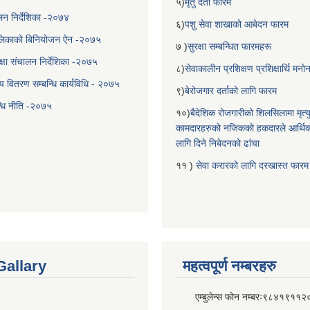
५)
मृतु दर्ता फारम
चालन निर्देशिका -२०७४
६)
पशु सेवा शाखाको आबेदन फारम
लिकाको बिनियोजन ऐन -२०७५
७ )
सुरक्षा सम्बन्धित फारमहरू
्षा संचालन निर्देशिका -२०७५
८)
सेवाकालीन प्रशिक्षण प्रशिक्षार्थि म
य वितरण सम्बन्धि कार्यविधि - २०७५
९)
बेरोजगार दर्ताको लागि फारम
न्धि नीति -२०७५
१०)
बैदेशिक रोजगारीको शिलसिलामा मृत्
कामदारहरुको नजिकको हकदारले आर्थि
लागि दिने निबेदनको ढांचा
११ )
सेवा करारको लागि दरखास्त फारम
Gallary
महत्वपूर्ण नम्बरहरु
एम्बुलेन्स फोन नम्बरः९८४१९११२