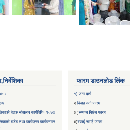
निर्देशिका
फारम डाउनलोड लिंक
२०७५
१) जन्म दर्ता
०७५
२
बिबाह दर्ता फारम
िकाको बैठक संचालन कार्यविधि- २०७४
३ )
सम्बन्ध बिछेध फारम
िकाको बजेट तथा कार्यक्रम कार्यबनयन
४)
बसाई सराई फारम
४