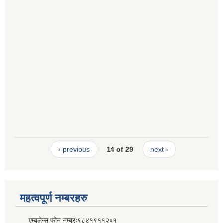
‹ previous
14 of 29
next ›
महत्वपूर्ण नम्बरहरु
एम्बुलेन्स फोन नम्बरः९८४१९११२०१