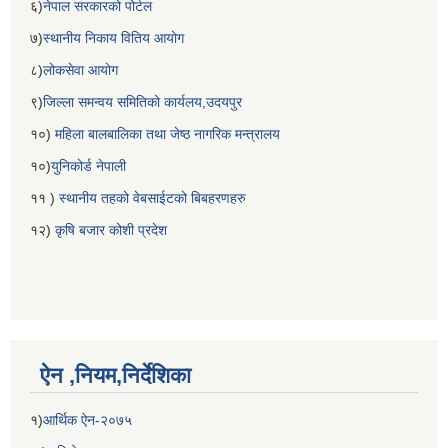
६)
नेपाल सरकारको पोर्टल
७)
स्थानीय निकाय वितिय आयोग
८)
लोकसेवा आयोग
९)
जिल्ला समन्वय समितिको कार्यलय,उदयपुर
१०)
महिला बालबालिका तथा जेष्ठ नागरिक मन्त्रालय
१०)
युनिकोर्ड नेपाली
११ )
स्थानीय तहको वेबसाईटको बिबहरणहरु
१२)
कृषि बजार कोशी प्रदेश
ऐन ,नियम,निर्देशिका
१)
आर्थिक ऐन-२०७५