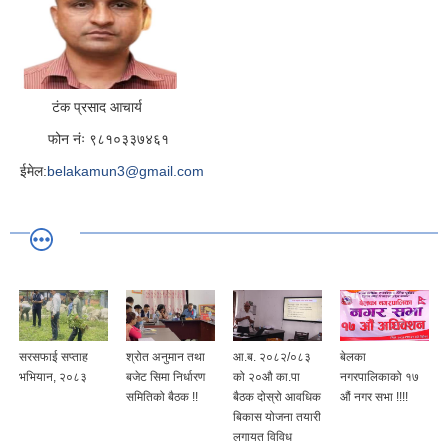
टंक प्रसाद आचार्य
फोन नंः ९८१०३३७४६१
ईमेल:
belakamun3@gmail.com
सरसफाई सप्ताह
श्रोत अनुमान तथा
आ.ब. २०८२/०८३
बेलका
भभियान, २०८३
बजेट सिमा निर्धारण
को २०औ का.पा
नगरपालिकाको १७
समितिको बैठक !!
बैठक दोस्रो आवधिक
औं नगर सभा !!!!
बिकास योजना तयारी
लगायत विविध