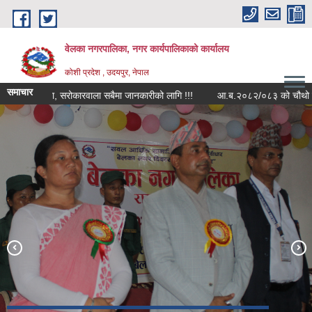
Skip to main content
वेलका नगरपालिका, नगर कार्यपालिकाको कार्यालय
कोशी प्रदेश , उदयपुर, नेपाल
समाचार
धि सूचना, सरोकारवाला सबैमा जानकारीको लागि !!!
आ.ब.२०८२/०८३ को चौथो त्रैमासिक सा
भौडा देवी मन्दिर , बेलका-१
सप्तकोशी नदीमा बोटिंग