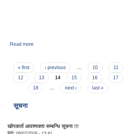
Read more
about वडा नं. ९
Pages
« first
‹ previous
…
10
11
बेलका नगरपालिकाको अति विपन्न नागरिकका लागि खाध्यन्न बितरण कार्यबिधि-२०७५
12
13
14
15
16
17
18
…
next ›
last »
सूचना
खोपकर्ता आवश्यक्ता सम्बन्धि सूचना !!!
मिति:
08/07/2026 - 13:41