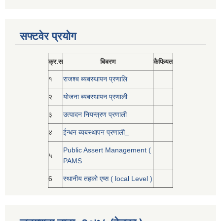
सफ्टवेर प्रयोग
क्र.स
बिबरण
कैफियत
१
राजश्ब ब्यबस्थापन प्रणालि
२
योजना ब्यबस्थापन प्रणाली
३
उत्पादन नियन्त्रण प्रणाली
४
ईन्धन ब्यबस्थापन प्रणाली_
Public Assert Management (
५
PAMS
6
स्थानीय तहको एप्स ( local Level )