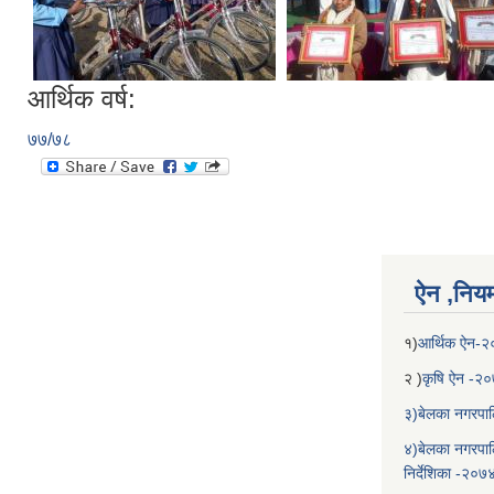
आर्थिक वर्ष:
७७/७८
ऐन ,नियम,
१)
आर्थिक ऐन-
२ )
कृषि ऐन -२
३)बेलका नगरपाल
४)बेलका नगरपाल
निर्देशिका -२०७