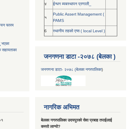
४
ईन्धन ब्यबस्थापन प्रणाली_
Public Assert Management (
५
PAMS
नोनयन फारम
6
स्थानीय तहको एप्स ( local Level )
यु भएका
क सहायताका
जनगणना डाटा -२०७८ (बेलका )
जनगणना डाटा- २०७८ (बेलका नगरपालिका
)
नागरिक अभिमत
०१
बेलका नगरपालिका उदयपुरको सेवा प्रबाह तपाईलाई
कस्तो लाग्यो?