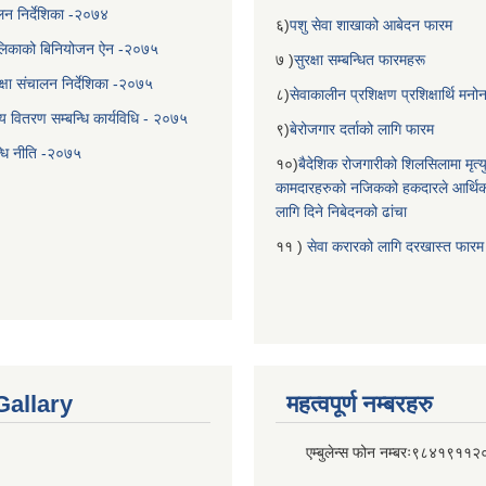
चालन निर्देशिका -२०७४
६)
पशु सेवा शाखाको आबेदन फारम
लिकाको बिनियोजन ऐन -२०७५
७ )
सुरक्षा सम्बन्धित फारमहरू
्षा संचालन निर्देशिका -२०७५
८)
सेवाकालीन प्रशिक्षण प्रशिक्षार्थि म
य वितरण सम्बन्धि कार्यविधि - २०७५
९)
बेरोजगार दर्ताको लागि फारम
न्धि नीति -२०७५
१०)
बैदेशिक रोजगारीको शिलसिलामा मृत्
कामदारहरुको नजिकको हकदारले आर्थि
लागि दिने निबेदनको ढांचा
११ )
सेवा करारको लागि दरखास्त फारम
Gallary
महत्वपूर्ण नम्बरहरु
एम्बुलेन्स फोन नम्बरः९८४१९११२