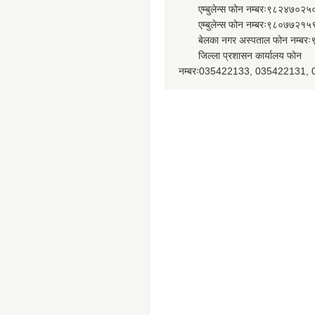
एम्बुलेन्स फोन नम्बरः९८२४७०२५
एम्बुलेन्स फोन नम्बरः९८०७७२१५
बेलका नगर अस्पताल फोन नम्बर
जिल्ला प्रशासन कार्यालय फोन
नम्बरः035422133, 035422131,