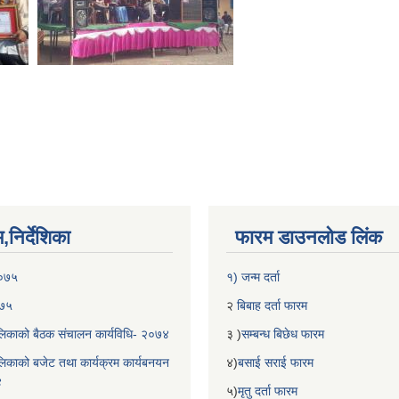
निर्देशिका
फारम डाउनलोड लिंक
२०७५
१) जन्म दर्ता
०७५
२
बिबाह दर्ता फारम
िकाको बैठक संचालन कार्यविधि- २०७४
३ )
सम्बन्ध बिछेध फारम
िकाको बजेट तथा कार्यक्रम कार्यबनयन
४)
बसाई सराई फारम
४
५)
मृतु दर्ता फारम