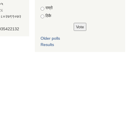
०५
Choices
राम्रो
९८
ठिकै
ः९८०२७९९०७२
 035422132
Older polls
Results