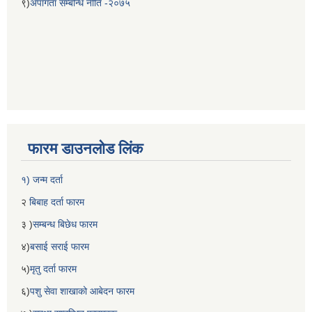
९)
अपांगता सम्बन्धि नीति -२०७५
फारम डाउनलोड लिंक
१) जन्म दर्ता
२
बिबाह दर्ता फारम
३ )
सम्बन्ध बिछेध फारम
४)
बसाई सराई फारम
५)
मृतु दर्ता फारम
६)
पशु सेवा शाखाको आबेदन फारम