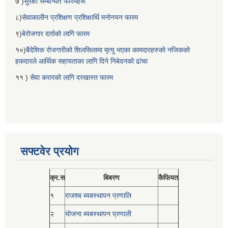
७ )
सुरक्षा सम्बन्धित फारमहरू
८)
सेवाकालीन प्रशिक्षण प्रशिक्षार्थि मनोनयन फारम
९)
बेरोजगार दर्ताको लागि फारम
१०)
बैदेशिक रोजगारीको शिलसिलामा मृत्यु भएका कामदारहरुको नजिकको
हकदारले आर्थिक सहायताका लागि दिने निबेदनको ढांचा
११ )
सेवा करारको लागि दरखास्त फारम
सफ्टवेर प्रयोग
क्र.स
बिबरण
कैफियत
१
राजश्ब ब्यबस्थापन प्रणालि
२
योजना ब्यबस्थापन प्रणाली