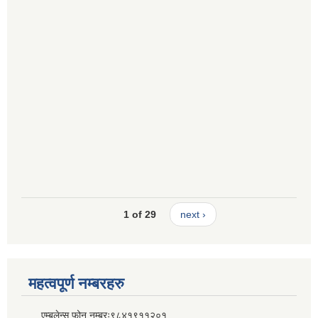
1 of 29
next ›
महत्वपूर्ण नम्बरहरु
एम्बुलेन्स फोन नम्बरः९८४१९११२०१