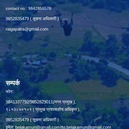
contact no.: 9842856578
9852835479 ( सूचना अधिकारी )
raigayatra@gmail.com
सम्पर्क
फोन:
9841337792/9852829011(नगर प्रमुख ),
९८५२८५०१०१ ( प्रमुख प्रशासकीय अधिकृत ),
9852835479 ( सूचना अधिकारी )
इमेल:
belakamun@gmail.com/ito.belakamun@gmail.com