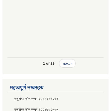
1 of 29
next ›
महत्वपूर्ण नम्बरहरु
एम्बुलेन्स फोन नम्बरः९८४१९११२०१
एम्बुलेन्स फोन नम्बरः९८२४७०२५०५