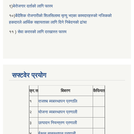
९)
बेरोजगार दर्ताको लागि फारम
१०)
बैदेशिक रोजगारीको शिलसिलामा मृत्यु भएका कामदारहरुको नजिकको
हकदारले आर्थिक सहायताका लागि दिने निबेदनको ढांचा
११ )
सेवा करारको लागि दरखास्त फारम
सफ्टवेर प्रयोग
क्र.स
बिबरण
कैफियत
१
राजश्ब ब्यबस्थापन प्रणालि
२
योजना ब्यबस्थापन प्रणाली
३
उत्पादन नियन्त्रण प्रणाली
४
ईन्धन ब्यबस्थापन प्रणाली_