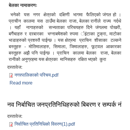
बेलका नामाकरणः
भनेको यस नगर क्षेत्रको दक्षिणी भागमा फैलिएको जंगल हो ।
प्राचीन कालमा यस ठाउँमा बेलका राजा, बेलका रानीले राज्य गर्दथे
। यहाँ नागाहरुको सभ्यताका परिचयहरु दिने जंगलमा पोखरी,
बगैंचाहरु र दरबारका भग्नाबषेशको रुपमा र्इंटाका टुक्रा, माटोका
भाडाहरुको प्रशस्तै पाईन्छ । यस क्षेत्रमा प्राचिन शीसाका टल्कने
बस्तुहरु - मोतिमालाहरु, सिमाला, जिमालाहरु, फूटवल आकारका
बस्तुहरु अझै पनि पाईन्छ । प्राचिन कालमा बेलका राजा, बेलका
रानीको अनुग्रहमा यस क्षेत्रका मानिसहरु रक्षित भएको कुरा
दस्तावेज:
बेलका नगरपालिकाको अति विपन्न नागरिकका लागि खाध्यन्न बितरण कार्यबिधि-२०७५
नगरपालिकाको परिचय.pdf
Read more
about बेलका नगरपालिकाको परिचय
नव निर्बाचित जनप्रतिनिधिहरुको बिबरण र सम्पर्क नं
दस्तावेज:
निर्वाचित प्रतिनिधिको विवरण(1).pdf