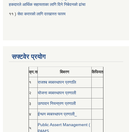
हकदारले आर्थिक सहायताका लागि दिने निबेदनको ढांचा
११ )
सेवा करारको लागि दरखास्त फारम
सफ्टवेर प्रयोग
क्र.स
बिबरण
कैफियत
१
राजश्ब ब्यबस्थापन प्रणालि
२
योजना ब्यबस्थापन प्रणाली
३
उत्पादन नियन्त्रण प्रणाली
४
ईन्धन ब्यबस्थापन प्रणाली_
Public Assert Management (
५
PAMS