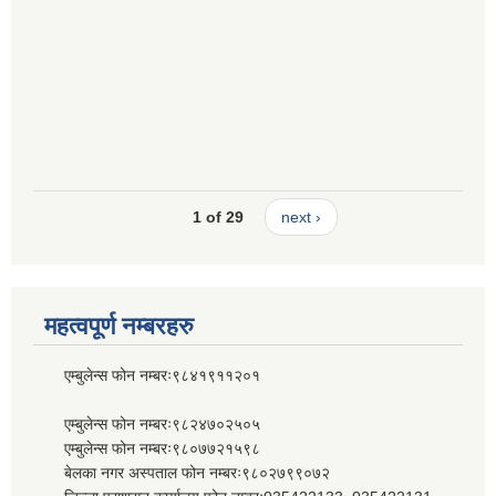
1 of 29
next ›
महत्वपूर्ण नम्बरहरु
एम्बुलेन्स फोन नम्बरः९८४१९११२०१
एम्बुलेन्स फोन नम्बरः९८२४७०२५०५
एम्बुलेन्स फोन नम्बरः९८०७७२१५९८
बेलका नगर अस्पताल फोन नम्बरः९८०२७९९०७२