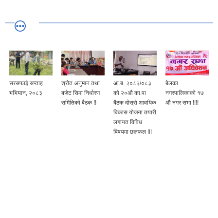
ई सप्ताह
श्रोत अनुमान तथा
आ.ब. २०८२/०८३
बेलका
बेलका
न, २०८३
बजेट सिमा निर्धारण
को २०औ का.पा
नगरपालिकाको १७
नगरपालिक
समितिको बैठक !!
बैठक दोस्रो आवधिक
औं नगर सभा !!!!
२०८२/०८
बिकास योजना तयारी
तेह्रौ कार्
लगायत विविध
बैठक हिंउद
बिषयमा छलफल !!!
तयारी लगा
बिषयमा छलफ
!!!!