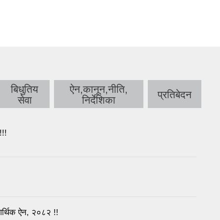
बिधुतिय
ऐन,कानून,नीति,
प्रतिबेदन
सेवा
निर्देशिका
!!
्थिक ऐन, २०८२ !!