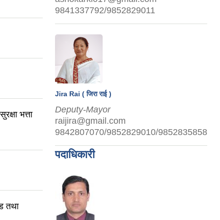
9841337792/9852829011
Jira Rai ( जिरा राई )
Deputy-Mayor
क्षा भत्ता
raijira@gmail.com
9842807070/9852829010/9852835858
पदाधिकारी
्ड तथा