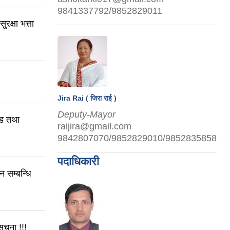
9841337792/9852829011
क्षा भत्ता
Jira Rai ( जिरा राई )
Deputy-Mayor
्ड तथा
raijira@gmail.com
9842807070/9852829010/9852835858
पदाधिकारी
सम्बन्धि
ूचना !!!