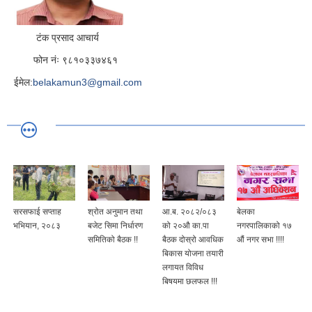
टंक प्रसाद आचार्य
फोन नंः ९८१०३३७४६१
ईमेल:
belakamun3@gmail.com
सरसफाई सप्ताह
श्रोत अनुमान तथा
आ.ब. २०८२/०८३
बेलका
भभियान, २०८३
बजेट सिमा निर्धारण
को २०औ का.पा
नगरपालिकाको १७
समितिको बैठक !!
बैठक दोस्रो आवधिक
औं नगर सभा !!!!
बिकास योजना तयारी
लगायत विविध
बिषयमा छलफल !!!