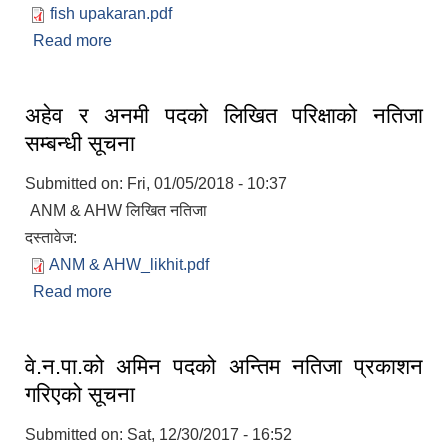
fish upakaran.pdf
Read more
about मत्स्यपालन, साना सिंचाई र कृषि यन्त्र उपकरण
छनौट सम्बन्धी विवरण र छनौटका आधारहरु समेत
अहेव र अनमी पदको लिखित परिक्षाको नतिजा
सम्बन्धी सूचना
Submitted on:
Fri, 01/05/2018 - 10:37
ANM & AHW लिखित नतिजा
दस्तावेज:
बेलका नगरपालिकाको अति विपन्न नागरिकका लागि खाध्यन्न बितरण कार्यबिधि-२०७५
ANM & AHW_likhit.pdf
Read more
about अहेव र अनमी पदको लिखित परिक्षाको नतिजा
सम्बन्धी सूचना
वे.न.पा.को अमिन पदको अन्तिम नतिजा प्रकाशन
गरिएको सूचना
Submitted on:
Sat, 12/30/2017 - 16:52