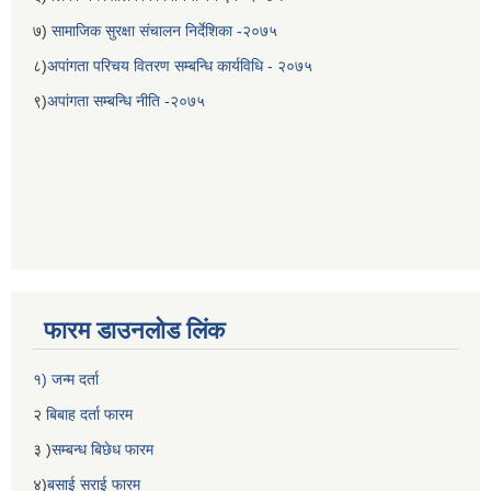
७)
सामाजिक सुरक्षा संचालन निर्देशिका -२०७५
८)
अपांगता परिचय वितरण सम्बन्धि कार्यविधि - २०७५
९)
अपांगता सम्बन्धि नीति -२०७५
फारम डाउनलोड लिंक
१) जन्म दर्ता
२
बिबाह दर्ता फारम
३ )
सम्बन्ध बिछेध फारम
४)
बसाई सराई फारम