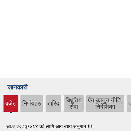
जानकारी
बिधुतिय
ऐन,कानून,नीति,
बजेट
निर्णयहरु
खरिद
प
(active
सेवा
निर्देशिका
tab)
आ.ब २०८३/०८४ को लागि आय व्याय अनुमान !!!