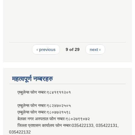
‹ previous
9 of 29
next ›
महत्वपूर्ण नम्बरहरु
एम्बुलेन्स फोन नम्बरः९८४१९११२०१
एम्बुलेन्स फोन नम्बरः९८२४७०२५०५
एम्बुलेन्स फोन नम्बरः९८०७७२१५९८
बेलका नगर अस्पताल फोन नम्बरः९८०२७९९०७२
जिल्ला प्रशासन कार्यालय फोन नम्बरः035422133, 035422131,
035422132