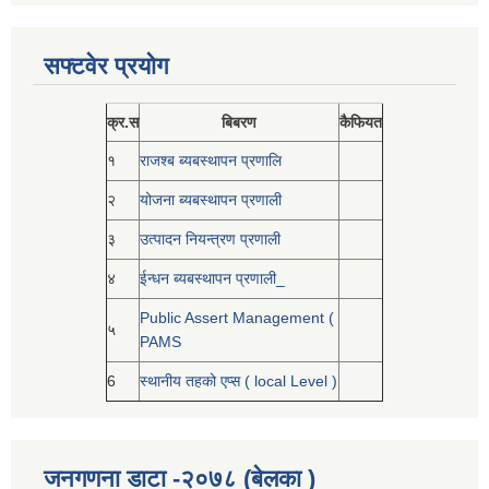
सफ्टवेर प्रयोग
क्र.स
बिबरण
कैफियत
१
राजश्ब ब्यबस्थापन प्रणालि
२
योजना ब्यबस्थापन प्रणाली
३
उत्पादन नियन्त्रण प्रणाली
४
ईन्धन ब्यबस्थापन प्रणाली_
Public Assert Management (
५
PAMS
6
स्थानीय तहको एप्स ( local Level )
जनगणना डाटा -२०७८ (बेलका )