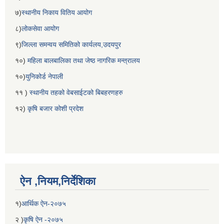
७)
स्थानीय निकाय वितिय आयोग
८)
लोकसेवा आयोग
९)
जिल्ला समन्वय समितिको कार्यलय,उदयपुर
१०)
महिला बालबालिका तथा जेष्ठ नागरिक मन्त्रालय
१०)
युनिकोर्ड नेपाली
११ )
स्थानीय तहको वेबसाईटको बिबहरणहरु
१२)
कृषि बजार कोशी प्रदेश
ऐन ,नियम,निर्देशिका
१)
आर्थिक ऐन-२०७५
२ )
कृषि ऐन -२०७५