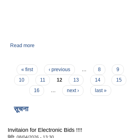
Read more
about वडा नं. ९
Pages
« first
‹ previous
…
8
9
बेलका नगरपालिकाको अति विपन्न नागरिकका लागि खाध्यन्न बितरण कार्यबिधि-२०७५
10
11
12
13
14
15
16
…
next ›
last »
सूचना
Invitaion for Electronic Bids !!!!
मिति:
08/04/2026 - 13:30