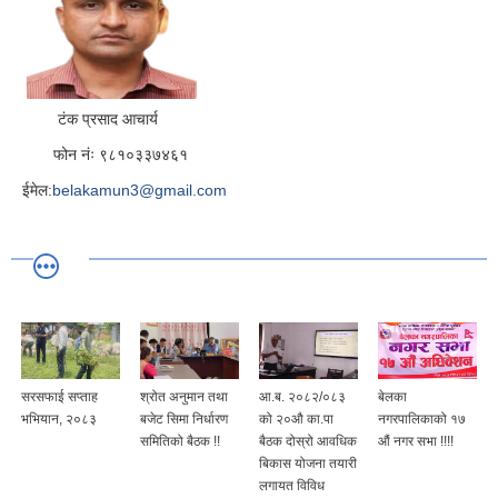
टंक प्रसाद आचार्य
फोन नंः ९८१०३३७४६१
ईमेल:
belakamun3@gmail.com
सरसफाई सप्ताह
श्रोत अनुमान तथा
आ.ब. २०८२/०८३
बेलका
भभियान, २०८३
बजेट सिमा निर्धारण
को २०औ का.पा
नगरपालिकाको १७
समितिको बैठक !!
बैठक दोस्रो आवधिक
औं नगर सभा !!!!
बिकास योजना तयारी
लगायत विविध