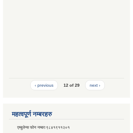
‹ previous
12 of 29
next ›
महत्वपूर्ण नम्बरहरु
एम्बुलेन्स फोन नम्बरः९८४१९११२०१