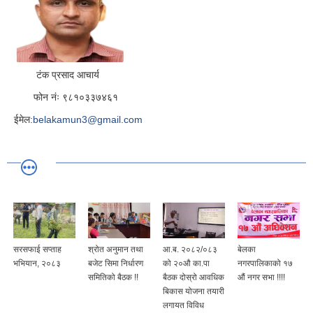
टंक प्रसाद आचार्य
फोन नंः ९८१०३३७४६१
ईमेल:
belakamun3@gmail.com
सरसफाई सप्ताह
श्रोत अनुमान तथा
आ.ब. २०८२/०८३
बेलका
भभियान, २०८३
बजेट सिमा निर्धारण
को २०औ का.पा
नगरपालिकाको १७
समितिको बैठक !!
बैठक दोस्रो आवधिक
औं नगर सभा !!!!
बिकास योजना तयारी
लगायत विविध