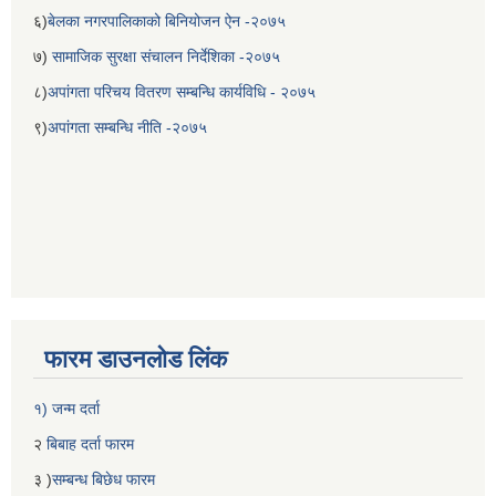
६)
बेलका नगरपालिकाको बिनियोजन ऐन -२०७५
७)
सामाजिक सुरक्षा संचालन निर्देशिका -२०७५
८)
अपांगता परिचय वितरण सम्बन्धि कार्यविधि - २०७५
९)
अपांगता सम्बन्धि नीति -२०७५
फारम डाउनलोड लिंक
१) जन्म दर्ता
२
बिबाह दर्ता फारम
३ )
सम्बन्ध बिछेध फारम