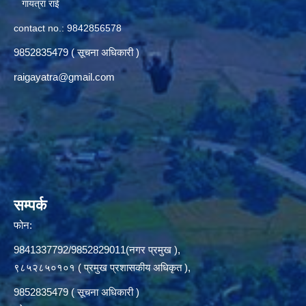
गायत्रा राई
contact no.: 9842856578
9852835479 ( सूचना अधिकारी )
raigayatra@gmail.com
सम्पर्क
फोन:
9841337792/9852829011(नगर प्रमुख ),
९८५२८५०१०१ ( प्रमुख प्रशासकीय अधिकृत ),
9852835479 ( सूचना अधिकारी )