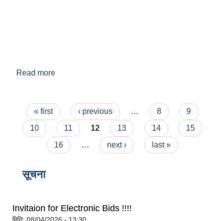
Read more
about वडा नं. ९
Pages
« first
‹ previous
…
8
9
बेलका नगरपालिकाको अति विपन्न नागरिकका लागि खाध्यन्न बितरण कार्यबिधि-२०७५
10
11
12
13
14
15
16
…
next ›
last »
सूचना
Invitaion for Electronic Bids !!!!
मिति:
08/04/2026 - 13:30