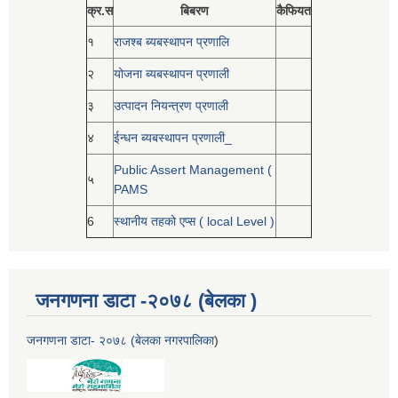
क्र.स
बिबरण
कैफियत
१
राजश्ब ब्यबस्थापन प्रणालि
२
योजना ब्यबस्थापन प्रणाली
३
उत्पादन नियन्त्रण प्रणाली
४
ईन्धन ब्यबस्थापन प्रणाली_
Public Assert Management (
५
PAMS
6
स्थानीय तहको एप्स ( local Level )
जनगणना डाटा -२०७८ (बेलका )
जनगणना डाटा- २०७८ (बेलका नगरपालिका
)