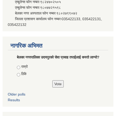
एम्बुलेन्स फोन नम्बरः९८२४७०२५०५
एम्बुलेन्स फोन नम्बरः९८०७७२१५९८
बेलका नगर अस्पताल फोन नम्बरः९८०२७९९०७२
जिल्ला प्रशासन कार्यालय फोन नम्बरः035422133, 035422131,
035422132
नागरिक अभिमत
बेलका नगरपालिका उदयपुरको सेवा प्रबाह तपाईलाई कस्तो लाग्यो?
Choices
राम्रो
ठिकै
Older polls
Results