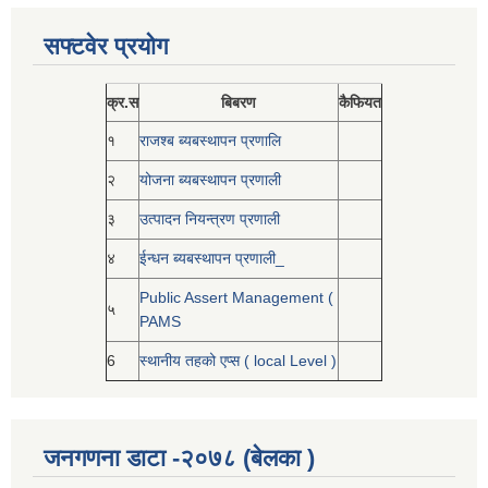
सफ्टवेर प्रयोग
क्र.स
बिबरण
कैफियत
१
राजश्ब ब्यबस्थापन प्रणालि
२
योजना ब्यबस्थापन प्रणाली
३
उत्पादन नियन्त्रण प्रणाली
४
ईन्धन ब्यबस्थापन प्रणाली_
Public Assert Management (
५
PAMS
6
स्थानीय तहको एप्स ( local Level )
जनगणना डाटा -२०७८ (बेलका )