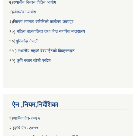
७)
स्थानीय निकाय वितिय आयोग
८)
लोकसेवा आयोग
९)
जिल्ला समन्वय समितिको कार्यलय,उदयपुर
१०)
महिला बालबालिका तथा जेष्ठ नागरिक मन्त्रालय
१०)
युनिकोर्ड नेपाली
११ )
स्थानीय तहको वेबसाईटको बिबहरणहरु
१२)
कृषि बजार कोशी प्रदेश
ऐन ,नियम,निर्देशिका
१)
आर्थिक ऐन-२०७५
२ )
कृषि ऐन -२०७५