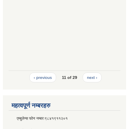
‹ previous
11 of 29
next ›
महत्वपूर्ण नम्बरहरु
एम्बुलेन्स फोन नम्बरः९८४१९११२०१