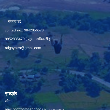
गायत्रा राई
contact no.: 9842856578
9852835479 ( सूचना अधिकारी )
raigayatra@gmail.com
सम्पर्क
फोन:
9841337792/9852829011(नगर प्रमुख ),