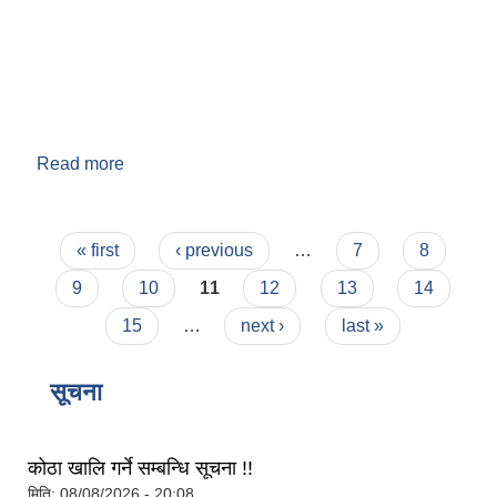
Read more
about वडा नं. ९
Pages
« first
‹ previous
…
7
8
बेलका नगरपालिकाको अति विपन्न नागरिकका लागि खाध्यन्न बितरण कार्यबिधि-२०७५
9
10
11
12
13
14
15
…
next ›
last »
सूचना
कोठा खालि गर्ने सम्बन्धि सूचना !!
मिति:
08/08/2026 - 20:08