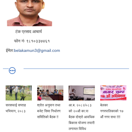
टंक प्रसाद आचार्य
फोन नंः ९८१०३३७४६१
ईमेल:
belakamun3@gmail.com
सरसफाई सप्ताह
श्रोत अनुमान तथा
आ.ब. २०८२/०८३
बेलका
भभियान, २०८३
बजेट सिमा निर्धारण
को २०औ का.पा
नगरपालिकाको १७
समितिको बैठक !!
बैठक दोस्रो आवधिक
औं नगर सभा !!!!
बिकास योजना तयारी
लगायत विविध