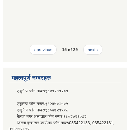
‹ previous
15 of 29
next ›
महत्वपूर्ण नम्बरहरु
एम्बुलेन्स फोन नम्बरः९८४१९११२०१
एम्बुलेन्स फोन नम्बरः९८२४७०२५०५
एम्बुलेन्स फोन नम्बरः९८०७७२१५९८
बेलका नगर अस्पताल फोन नम्बरः९८०२७९९०७२
जिल्ला प्रशासन कार्यालय फोन नम्बरः035422133, 035422131,
035422132