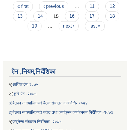
Pages
खुल्ला प्रतियोगितात्मक परिक्षाको पाठयक्रम !!!!
« first
‹ previous
…
11
12
13
14
15
16
17
18
19
…
next ›
last »
ऐन ,नियम,निर्देशिका
बेलका नगरपालिकाको अति विपन्न नागरिकका लागि खाध्यन्न बितरण कार्यबिधि-२०७५
१)
आर्थिक ऐन-२०७५
२ )
कृषि ऐन -२०७५
३)बेलका नगरपालिकाको बैठक संचालन कार्यविधि- २०७४
४)बेलका नगरपालिकाको बजेट तथा कार्यक्रम कार्यबनयन निर्देशिका -२०७४
५)
एम्बुलेन्स संचालन निर्देशिका -२०७४