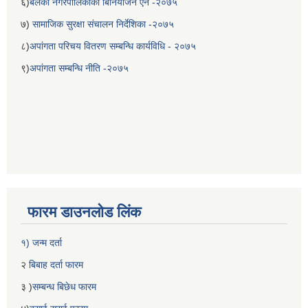
६)
बेलका नगरपालिकाको बिनियोजन ऐन -२०७५
७)
सामाजिक सुरक्षा संचालन निर्देशिका -२०७५
८)
अपांगता परिचय वितरण सम्बन्धि कार्यविधि - २०७५
९)
अपांगता सम्बन्धि नीति -२०७५
फारम डाउनलोड लिंक
१) जन्म दर्ता
२
बिबाह दर्ता फारम
३ )
सम्बन्ध बिछेध फारम