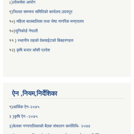
८)
लोकसेवा आयोग
९)
जिल्ला समन्वय समितिको कार्यलय,उदयपुर
१०)
महिला बालबालिका तथा जेष्ठ नागरिक मन्त्रालय
१०)
युनिकोर्ड नेपाली
११ )
स्थानीय तहको वेबसाईटको बिबहरणहरु
१२)
कृषि बजार कोशी प्रदेश
ऐन ,नियम,निर्देशिका
१)
आर्थिक ऐन-२०७५
२ )
कृषि ऐन -२०७५
३)बेलका नगरपालिकाको बैठक संचालन कार्यविधि- २०७४