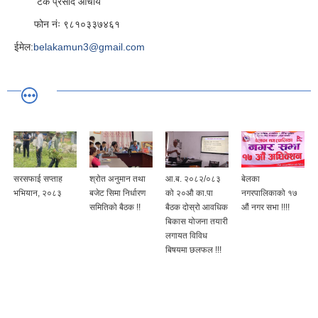
टंक प्रसाद आचार्य
फोन नंः ९८१०३३७४६१
ईमेल:
belakamun3@gmail.com
सरसफाई सप्ताह
श्रोत अनुमान तथा
आ.ब. २०८२/०८३
बेलका
भभियान, २०८३
बजेट सिमा निर्धारण
को २०औ का.पा
नगरपालिकाको १७
समितिको बैठक !!
बैठक दोस्रो आवधिक
औं नगर सभा !!!!
बिकास योजना तयारी
लगायत विविध
बिषयमा छलफल !!!