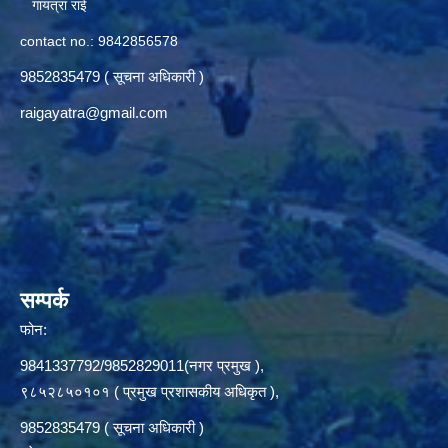
गायत्रा राई
contact no.: 9842856578
9852835479 ( सूचना अधिकारी )
raigayatra@gmail.com
सम्पर्क
फोन:
9841337792/9852829011(नगर प्रमुख ),
९८५२८५०१०१ ( प्रमुख प्रशासकीय अधिकृत ),
9852835479 ( सूचना अधिकारी )