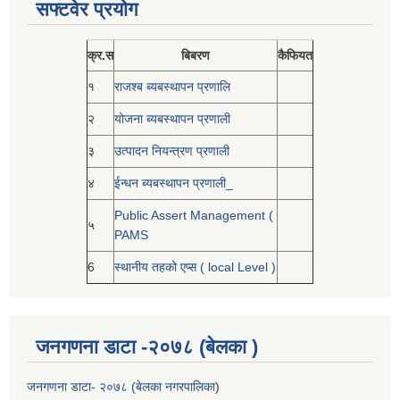
सफ्टवेर प्रयोग
क्र.स
बिबरण
कैफियत
१
राजश्ब ब्यबस्थापन प्रणालि
२
योजना ब्यबस्थापन प्रणाली
३
उत्पादन नियन्त्रण प्रणाली
४
ईन्धन ब्यबस्थापन प्रणाली_
Public Assert Management (
५
PAMS
6
स्थानीय तहको एप्स ( local Level )
जनगणना डाटा -२०७८ (बेलका )
जनगणना डाटा- २०७८ (बेलका नगरपालिका
)