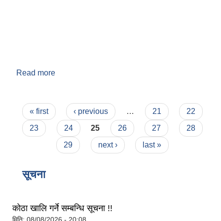
Read more
about वडा नं. ९
Pages
« first
‹ previous
…
21
22
बेलका नगरपालिकाको अति विपन्न नागरिकका लागि खाध्यन्न बितरण कार्यबिधि-२०७५
23
24
25
26
27
28
29
next ›
last »
सूचना
कोठा खालि गर्ने सम्बन्धि सूचना !!
मिति:
08/08/2026 - 20:08