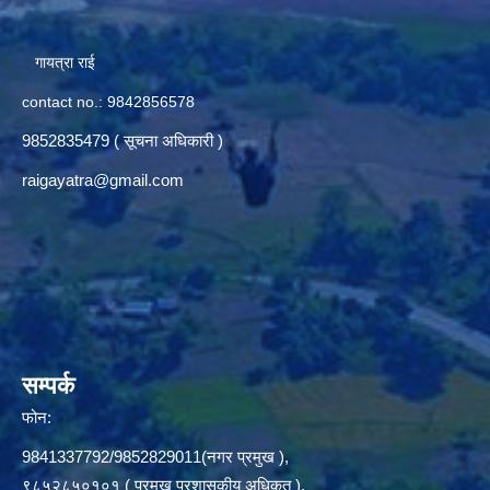
गायत्रा राई
contact no.: 9842856578
9852835479 ( सूचना अधिकारी )
raigayatra@gmail.com
सम्पर्क
फोन:
9841337792/9852829011(नगर प्रमुख ),
९८५२८५०१०१ ( प्रमुख प्रशासकीय अधिकृत ),