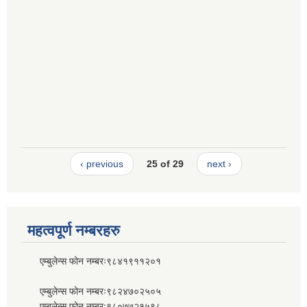
‹ previous
25 of 29
next ›
महत्वपूर्ण नम्बरहरु
एम्बुलेन्स फोन नम्बरः९८४१९११२०१
एम्बुलेन्स फोन नम्बरः९८२४७०२५०५
एम्बुलेन्स फोन नम्बरः९८०७७२१५९८