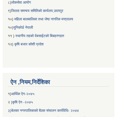
८)
लोकसेवा आयोग
९)
जिल्ला समन्वय समितिको कार्यलय,उदयपुर
१०)
महिला बालबालिका तथा जेष्ठ नागरिक मन्त्रालय
१०)
युनिकोर्ड नेपाली
११ )
स्थानीय तहको वेबसाईटको बिबहरणहरु
१२)
कृषि बजार कोशी प्रदेश
ऐन ,नियम,निर्देशिका
१)
आर्थिक ऐन-२०७५
२ )
कृषि ऐन -२०७५
३)बेलका नगरपालिकाको बैठक संचालन कार्यविधि- २०७४