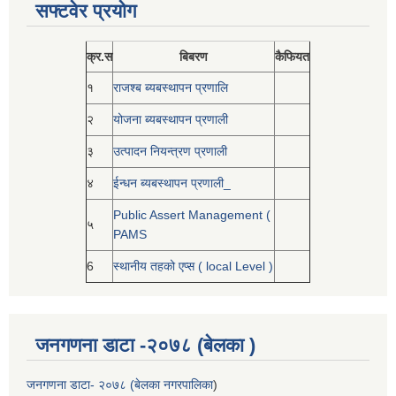
सफ्टवेर प्रयोग
क्र.स
बिबरण
कैफियत
१
राजश्ब ब्यबस्थापन प्रणालि
२
योजना ब्यबस्थापन प्रणाली
३
उत्पादन नियन्त्रण प्रणाली
४
ईन्धन ब्यबस्थापन प्रणाली_
Public Assert Management (
५
PAMS
6
स्थानीय तहको एप्स ( local Level )
जनगणना डाटा -२०७८ (बेलका )
जनगणना डाटा- २०७८ (बेलका नगरपालिका
)