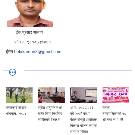
टंक प्रसाद आचार्य
फोन नंः ९८१०३३७४६१
ईमेल:
belakamun3@gmail.com
सरसफाई सप्ताह
श्रोत अनुमान तथा
आ.ब. २०८२/०८३
बेलका
भभियान, २०८३
बजेट सिमा निर्धारण
को २०औ का.पा
नगरपालिकाको १७
समितिको बैठक !!
बैठक दोस्रो आवधिक
औं नगर सभा !!!!
बिकास योजना तयारी
लगायत विविध