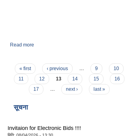
Read more
about वडा नं. ९
Pages
« first
‹ previous
…
9
10
बेलका नगरपालिकाको अति विपन्न नागरिकका लागि खाध्यन्न बितरण कार्यबिधि-२०७५
11
12
13
14
15
16
17
…
next ›
last »
सूचना
Invitaion for Electronic Bids !!!!
मिति:
08/04/2026 - 13:30