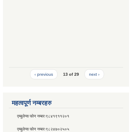
‹ previous
13 of 29
next ›
महत्वपूर्ण नम्बरहरु
एम्बुलेन्स फोन नम्बरः९८४१९११२०१
एम्बुलेन्स फोन नम्बरः९८२४७०२५०५