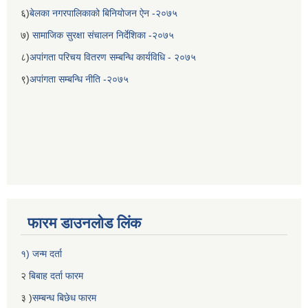
६)
बेलका नगरपालिकाको बिनियोजन ऐन -२०७५
७)
सामाजिक सुरक्षा संचालन निर्देशिका -२०७५
८)
अपांगता परिचय वितरण सम्बन्धि कार्यविधि - २०७५
९)
अपांगता सम्बन्धि नीति -२०७५
फारम डाउनलोड लिंक
१) जन्म दर्ता
२
बिबाह दर्ता फारम
३ )
सम्बन्ध बिछेध फारम