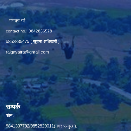
गायत्रा राई
contact no.: 9842856578
9852835479 ( सूचना अधिकारी )
raigayatra@gmail.com
सम्पर्क
फोन:
9841337792/9852829011(नगर प्रमुख ),