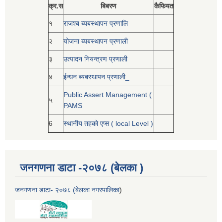
क्र.स
बिबरण
कैफियत
१
राजश्ब ब्यबस्थापन प्रणालि
२
योजना ब्यबस्थापन प्रणाली
३
उत्पादन नियन्त्रण प्रणाली
४
ईन्धन ब्यबस्थापन प्रणाली_
Public Assert Management (
५
PAMS
6
स्थानीय तहको एप्स ( local Level )
जनगणना डाटा -२०७८ (बेलका )
जनगणना डाटा- २०७८ (बेलका नगरपालिका
)