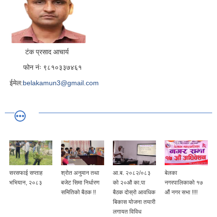
टंक प्रसाद आचार्य
फोन नंः ९८१०३३७४६१
ईमेल:
belakamun3@gmail.com
सफाई सप्ताह
श्रोत अनुमान तथा
आ.ब. २०८२/०८३
बेलका
बेलका
ियान, २०८३
बजेट सिमा निर्धारण
को २०औ का.पा
नगरपालिकाको १७
नगरपा
समितिको बैठक !!
बैठक दोस्रो आवधिक
औं नगर सभा !!!!
२०८२/
बिकास योजना तयारी
तेह्रौ 
लगायत विविध
बैठक हि