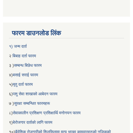
फारम डाउनलोड लिंक
१) जन्म दर्ता
२
बिबाह दर्ता फारम
३ )
सम्बन्ध बिछेध फारम
४)
बसाई सराई फारम
५)
मृतु दर्ता फारम
६)
पशु सेवा शाखाको आबेदन फारम
७ )
सुरक्षा सम्बन्धित फारमहरू
८)
सेवाकालीन प्रशिक्षण प्रशिक्षार्थि मनोनयन फारम
९)
बेरोजगार दर्ताको लागि फारम
१०)
बैदेशिक रोजगारीको शिलसिलामा मृत्यु भएका कामदारहरुको नजिकको