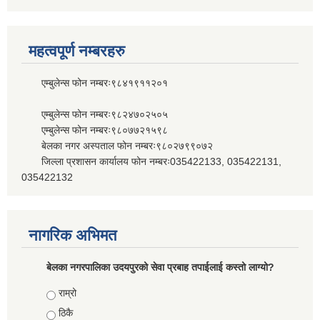
महत्वपूर्ण नम्बरहरु
एम्बुलेन्स फोन नम्बरः९८४१९११२०१
एम्बुलेन्स फोन नम्बरः९८२४७०२५०५
एम्बुलेन्स फोन नम्बरः९८०७७२१५९८
बेलका नगर अस्पताल फोन नम्बरः९८०२७९९०७२
जिल्ला प्रशासन कार्यालय फोन नम्बरः035422133, 035422131,
035422132
नागरिक अभिमत
बेलका नगरपालिका उदयपुरको सेवा प्रबाह तपाईलाई कस्तो लाग्यो?
Choices
राम्रो
ठिकै