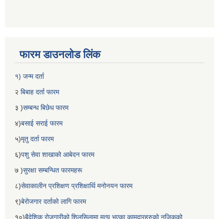
फारम डाउनलोड लिंक
१) जन्म दर्ता
२
बिबाह दर्ता फारम
३ )
सम्बन्ध बिछेध फारम
४)
बसाई सराई फारम
५)
मृतु दर्ता फारम
६)
पशु सेवा शाखाको आबेदन फारम
७ )
सुरक्षा सम्बन्धित फारमहरू
८)
सेवाकालीन प्रशिक्षण प्रशिक्षार्थि मनोनयन फारम
९)
बेरोजगार दर्ताको लागि फारम
१०)
बैदेशिक रोजगारीको शिलसिलामा मृत्यु भएका कामदारहरुको नजिकको