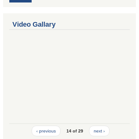
Video Gallary
‹ previous
14 of 29
next ›