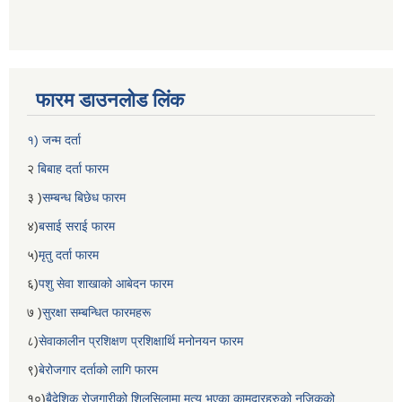
फारम डाउनलोड लिंक
१) जन्म दर्ता
२
बिबाह दर्ता फारम
३ )
सम्बन्ध बिछेध फारम
४)
बसाई सराई फारम
५)
मृतु दर्ता फारम
६)
पशु सेवा शाखाको आबेदन फारम
७ )
सुरक्षा सम्बन्धित फारमहरू
८)
सेवाकालीन प्रशिक्षण प्रशिक्षार्थि मनोनयन फारम
९)
बेरोजगार दर्ताको लागि फारम
१०)
बैदेशिक रोजगारीको शिलसिलामा मृत्यु भएका कामदारहरुको नजिकको