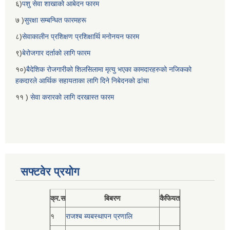
६)
पशु सेवा शाखाको आबेदन फारम
७ )
सुरक्षा सम्बन्धित फारमहरू
८)
सेवाकालीन प्रशिक्षण प्रशिक्षार्थि मनोनयन फारम
९)
बेरोजगार दर्ताको लागि फारम
१०)
बैदेशिक रोजगारीको शिलसिलामा मृत्यु भएका कामदारहरुको नजिकको
हकदारले आर्थिक सहायताका लागि दिने निबेदनको ढांचा
११ )
सेवा करारको लागि दरखास्त फारम
सफ्टवेर प्रयोग
क्र.स
बिबरण
कैफियत
१
राजश्ब ब्यबस्थापन प्रणालि