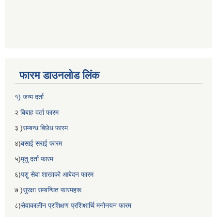
फारम डाउनलोड लिंक
१) जन्म दर्ता
२
बिबाह दर्ता फारम
३ )
सम्बन्ध बिछेध फारम
४)
बसाई सराई फारम
५)
मृतु दर्ता फारम
६)
पशु सेवा शाखाको आबेदन फारम
७ )
सुरक्षा सम्बन्धित फारमहरू
८)
सेवाकालीन प्रशिक्षण प्रशिक्षार्थि मनोनयन फारम