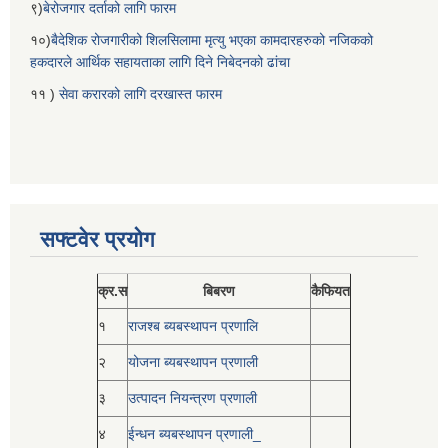
९)
बेरोजगार दर्ताको लागि फारम
१०)
बैदेशिक रोजगारीको शिलसिलामा मृत्यु भएका कामदारहरुको नजिकको
हकदारले आर्थिक सहायताका लागि दिने निबेदनको ढांचा
११ )
सेवा करारको लागि दरखास्त फारम
सफ्टवेर प्रयोग
क्र.स
बिबरण
कैफियत
१
राजश्ब ब्यबस्थापन प्रणालि
२
योजना ब्यबस्थापन प्रणाली
३
उत्पादन नियन्त्रण प्रणाली
४
ईन्धन ब्यबस्थापन प्रणाली_