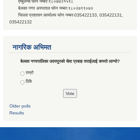
एम्बुलेन्स फोन नम्बरः९८०७७२१५९८
बेलका नगर अस्पताल फोन नम्बरः९८०२७९९०७२
जिल्ला प्रशासन कार्यालय फोन नम्बरः035422133, 035422131,
035422132
नागरिक अभिमत
बेलका नगरपालिका उदयपुरको सेवा प्रबाह तपाईलाई कस्तो लाग्यो?
Choices
राम्रो
ठिकै
Older polls
Results