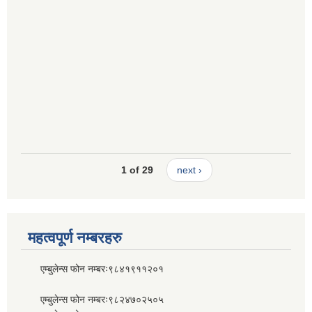
1 of 29
next ›
महत्वपूर्ण नम्बरहरु
एम्बुलेन्स फोन नम्बरः९८४१९११२०१
एम्बुलेन्स फोन नम्बरः९८२४७०२५०५