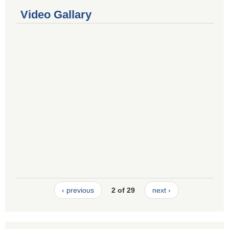
Video Gallary
‹ previous
2 of 29
next ›