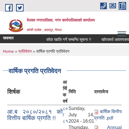
Skip to main content
वेलका नगरपालिका, नगर कार्यपालिकाको कार्यालय
कोशी प्रदेश , उदयपुर, नेपाल
समाचार
कोठा खालि गर्ने सम्बन्धि सूचना !!
खोपकर्ता आवश्यक्ता सम्बन्
You are here
Home
»
प्रतिवेदन
» वार्षिक प्रगति प्रतिवेदन
वार्षिक प्रगति प्रतिवेदन
आ
र्थि
शिर्षक
मिति
दस्तावेज
क
वर्ष
८०
Sunday,
आ.ब २०८०/२०८१ को
बार्षिक बित्तीय
/
July 14,
वित्तीय बार्षिक प्रगति !!
प्रगति .pdf
८१
2024 - 16:01
Thursday,
Annual