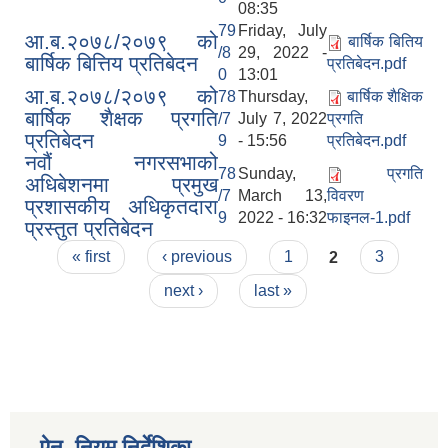
08:35
79
Friday, July
आ.ब.२०७८/२०७९ को
बार्षिक बितिय
/8
29, 2022 -
बार्षिक बित्तिय प्रतिबेदन
प्रतिबेदन.pdf
0
13:01
आ.ब.२०७८/२०७९ को
78
Thursday,
बार्षिक शैक्षिक
बार्षिक शैक्षक प्रगति
/7
July 7, 2022
प्रगति
प्रतिबेदन
9
- 15:56
प्रतिबेदन.pdf
नवौं नगरसभाको
78
Sunday,
प्रगति
अधिबेशनमा प्रमुख
/7
March 13,
विवरण
प्रशासकीय अधिकृतदारा
9
2022 - 16:32
फाइनल-1.pdf
प्रस्तुत प्रतिबेदन
Pages
बेलका नगरपालिकाको अति विपन्न नागरिकका लागि खाध्यन्न बितरण कार्यबिधि-२०७५
« first
‹ previous
1
2
3
next ›
last »
ऐन ,नियम,निर्देशिका