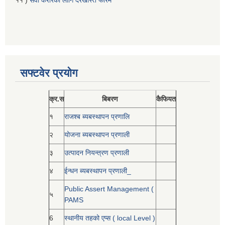
११ )
सेवा करारको लागि दरखास्त फारम
सफ्टवेर प्रयोग
क्र.स
बिबरण
कैफियत
१
राजश्ब ब्यबस्थापन प्रणालि
२
योजना ब्यबस्थापन प्रणाली
३
उत्पादन नियन्त्रण प्रणाली
४
ईन्धन ब्यबस्थापन प्रणाली_
Public Assert Management (
५
PAMS
6
स्थानीय तहको एप्स ( local Level )