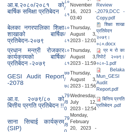
८०
आ.ब.२०८०/२०८१ को
November
Review
/
बार्षिक समिक्षा प्रतिबेदन
16, 2023 -
,2079,DCC -
८१
03:40
Copy.pdf
शिक्षा शाखा
बेलका नगरपालिका शिक्षा
८०
Thursday,
प्रतिवेदन
शाखाको बार्षिक
/
August 3,
२०७९।
प्रतिबेदन-२०७९
८१
2023 - 12:01
०८०.docx
प्रधान मन्त्री रोजकार
८०
Thursday,
प्र म रो का
कार्यक्रमको बार्षिक
/
August 3,
रिपोर्ट २०७९।
प्रतिबेदन -२०७९
८१
2023 - 11:59
०८०-1.pdf
Belaka
७७
Thursday,
GESI Audit Report
Mun_GESI
/
August 3,
-2078
Audit
७८
2023 - 11:56
Report.pdf
79
Wednesday,
आ.व. २०७९/८० को
बित्तिय प्रगति
/8
July 12,
बित्तीय प्रगति प्रतिबेदन !!
प्रतिबेदन .pdf
0
2023 - 12:54
Monday,
79
साना सिचाई कार्यक्रम
February
/8
(SIP)
20, 2023 -
0