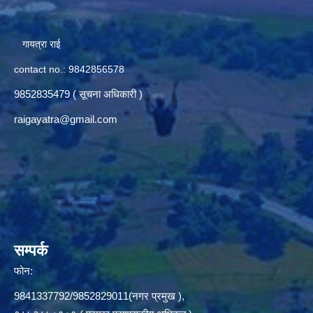
गायत्रा राई
contact no.: 9842856578
9852835479 ( सूचना अधिकारी )
raigayatra@gmail.com
सम्पर्क
फोन:
9841337792/9852829011(नगर प्रमुख ),