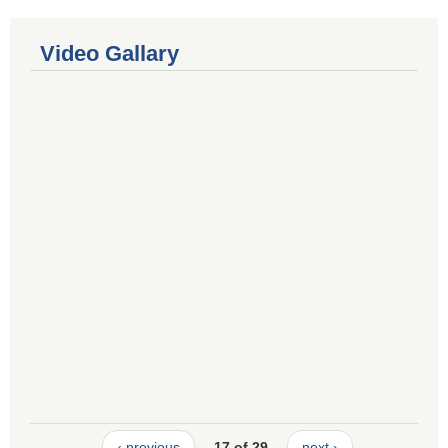
Video Gallary
‹ previous
17 of 29
next ›