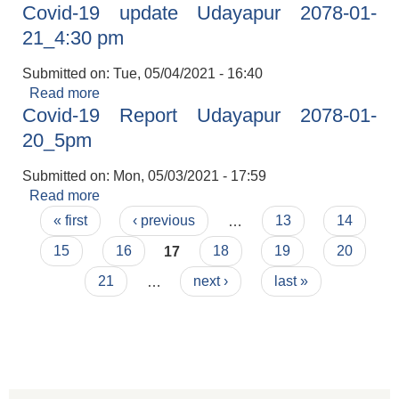
Covid-19 update Udayapur 2078-01-
21_4:30 pm
Submitted on:
Tue, 05/04/2021 - 16:40
Read more
about Covid-19 update Udayapur 2078-01-
Covid-19 Report Udayapur 2078-01-
21_4:30 pm
20_5pm
Submitted on:
Mon, 05/03/2021 - 17:59
Read more
about Covid-19 Report Udayapur 2078-01-
Pages
20_5pm
« first
‹ previous
…
13
14
15
16
17
18
19
20
21
…
next ›
last »