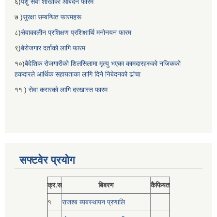
६)
पशु सेवा शाखाको आबेदन फारम
७ )
सुरक्षा सम्बन्धित फारमहरू
८)
सेवाकालीन प्रशिक्षण प्रशिक्षार्थि मनोनयन फारम
९)
बेरोजगार दर्ताको लागि फारम
१०)
बैदेशिक रोजगारीको शिलसिलामा मृत्यु भएका कामदारहरुको नजिकको
हकदारले आर्थिक सहायताका लागि दिने निबेदनको ढांचा
११ )
सेवा करारको लागि दरखास्त फारम
सफ्टवेर प्रयोग
क्र.स
बिबरण
कैफियत
१
राजश्ब ब्यबस्थापन प्रणालि