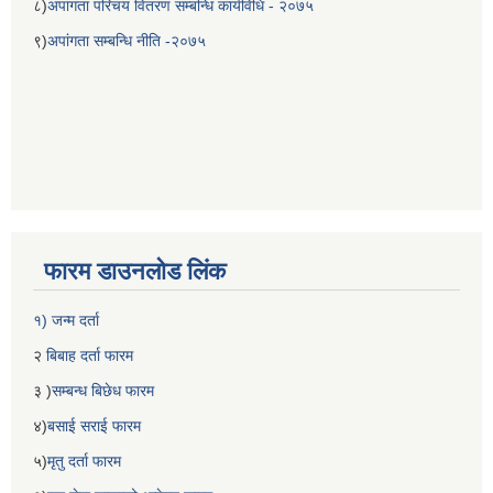
८)
अपांगता परिचय वितरण सम्बन्धि कार्यविधि - २०७५
९)
अपांगता सम्बन्धि नीति -२०७५
फारम डाउनलोड लिंक
१) जन्म दर्ता
२
बिबाह दर्ता फारम
३ )
सम्बन्ध बिछेध फारम
४)
बसाई सराई फारम
५)
मृतु दर्ता फारम