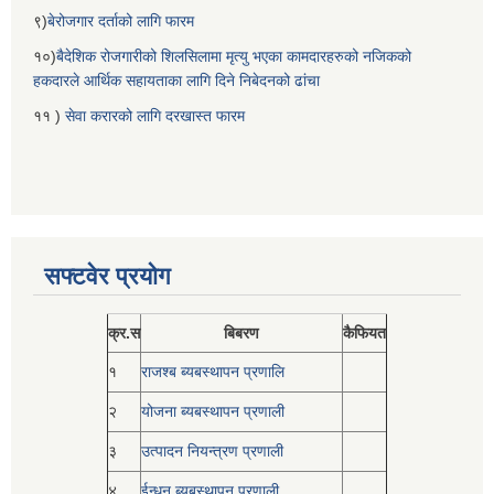
९)
बेरोजगार दर्ताको लागि फारम
१०)
बैदेशिक रोजगारीको शिलसिलामा मृत्यु भएका कामदारहरुको नजिकको
हकदारले आर्थिक सहायताका लागि दिने निबेदनको ढांचा
११ )
सेवा करारको लागि दरखास्त फारम
सफ्टवेर प्रयोग
क्र.स
बिबरण
कैफियत
१
राजश्ब ब्यबस्थापन प्रणालि
२
योजना ब्यबस्थापन प्रणाली
३
उत्पादन नियन्त्रण प्रणाली
४
ईन्धन ब्यबस्थापन प्रणाली_