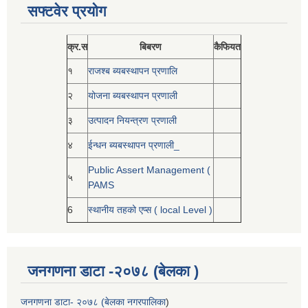
सफ्टवेर प्रयोग
क्र.स
बिबरण
कैफियत
१
राजश्ब ब्यबस्थापन प्रणालि
२
योजना ब्यबस्थापन प्रणाली
३
उत्पादन नियन्त्रण प्रणाली
४
ईन्धन ब्यबस्थापन प्रणाली_
Public Assert Management (
५
PAMS
6
स्थानीय तहको एप्स ( local Level )
जनगणना डाटा -२०७८ (बेलका )
जनगणना डाटा- २०७८ (बेलका नगरपालिका
)