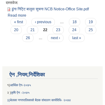
दस्तावेज:
ढुंगा गिट्टि बालुवा सुचना NCB Notice-Office Site.pdf
Read more
about नदिजन्य पदार्थ उत्खन्न, संकलन बिक्रि कर उठाउने
Pages
सम्बन्धि बोलपत्र आव्हानको सूचना !!
« first
‹ previous
…
18
19
20
21
22
23
24
25
26
…
next ›
last »
बेलका नगरपालिकाको अति विपन्न नागरिकका लागि खाध्यन्न बितरण कार्यबिधि-२०७५
ऐन ,नियम,निर्देशिका
१)
आर्थिक ऐन-२०७५
२ )
कृषि ऐन -२०७५
३)बेलका नगरपालिकाको बैठक संचालन कार्यविधि- २०७४