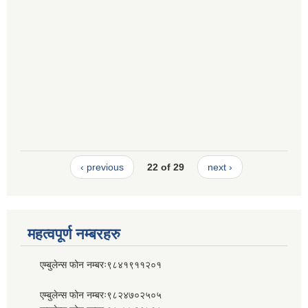
‹ previous
22 of 29
next ›
महत्वपूर्ण नम्बरहरु
एम्बुलेन्स फोन नम्बरः९८४१९११२०१
एम्बुलेन्स फोन नम्बरः९८२४७०२५०५