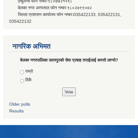
एम्बुलेन्स फोन नम्बरः९८०७७२१५९८
बेलका नगर अस्पताल फोन नम्बरः९८०२७९९०७२
जिल्ला प्रशासन कार्यालय फोन नम्बरः035422133, 035422131,
035422132
नागरिक अभिमत
बेलका नगरपालिका उदयपुरको सेवा प्रबाह तपाईलाई कस्तो लाग्यो?
Choices
राम्रो
ठिकै
Older polls
Results