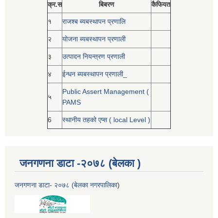
क्र.स
बिबरण
कैफियत
१
राजश्ब ब्यबस्थापन प्रणालि
२
योजना ब्यबस्थापन प्रणाली
३
उत्पादन नियन्त्रण प्रणाली
४
ईन्धन ब्यबस्थापन प्रणाली_
Public Assert Management (
५
PAMS
6
स्थानीय तहको एप्स ( local Level )
जनगणना डाटा -२०७८ (बेलका )
जनगणना डाटा- २०७८ (बेलका नगरपालिका
)