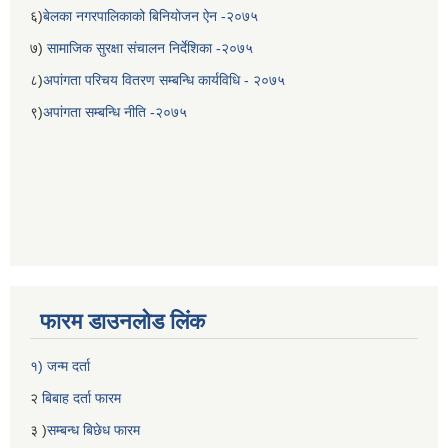
६)
बेलका नगरपालिकाको बिनियोजन ऐन -२०७५
७)
सामाजिक सुरक्षा संचालन निर्देशिका -२०७५
८)
अपांगता परिचय वितरण सम्बन्धि कार्यविधि - २०७५
९)
अपांगता सम्बन्धि नीति -२०७५
बेलका नगरपालिकाको अति विपन्न नागरिकका लागि खाध्यन्न बितरण कार्यबिधि-२०७५
फारम डाउनलोड लिंक
१) जन्म दर्ता
२
बिबाह दर्ता फारम
३ )
सम्बन्ध बिछेध फारम