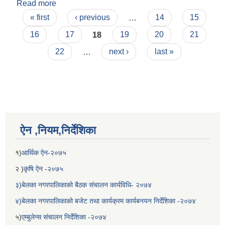
Read more
about आ.ब २०७७/२०७८ को बेलका नगरपालिकाको
Pages
स्वास्थ्य चौकिको सामाजिक परिक्षण प्रतिबेदन
« first
‹ previous
…
14
15
16
17
18
19
20
21
22
…
next ›
last »
ऐन ,नियम,निर्देशिका
१)
आर्थिक ऐन-२०७५
२ )
कृषि ऐन -२०७५
३)बेलका नगरपालिकाको बैठक संचालन कार्यविधि- २०७४
४)बेलका नगरपालिकाको बजेट तथा कार्यक्रम कार्यबनयन निर्देशिका -२०७४
५)
एम्बुलेन्स संचालन निर्देशिका -२०७४