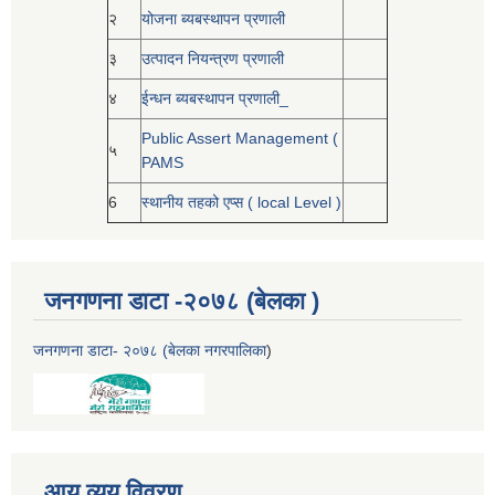
२
योजना ब्यबस्थापन प्रणाली
३
उत्पादन नियन्त्रण प्रणाली
४
ईन्धन ब्यबस्थापन प्रणाली_
Public Assert Management (
५
PAMS
6
स्थानीय तहको एप्स ( local Level )
जनगणना डाटा -२०७८ (बेलका )
जनगणना डाटा- २०७८ (बेलका नगरपालिका
)
आय व्यय विवरण