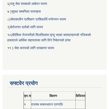
६)
पशु सेवा शाखाको आबेदन फारम
७ )
सुरक्षा सम्बन्धित फारमहरू
८)
सेवाकालीन प्रशिक्षण प्रशिक्षार्थि मनोनयन फारम
९)
बेरोजगार दर्ताको लागि फारम
१०)
बैदेशिक रोजगारीको शिलसिलामा मृत्यु भएका कामदारहरुको नजिकको
हकदारले आर्थिक सहायताका लागि दिने निबेदनको ढांचा
११ )
सेवा करारको लागि दरखास्त फारम
सफ्टवेर प्रयोग
क्र.स
बिबरण
कैफियत
१
राजश्ब ब्यबस्थापन प्रणालि