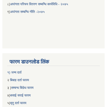
८)
अपांगता परिचय वितरण सम्बन्धि कार्यविधि - २०७५
९)
अपांगता सम्बन्धि नीति -२०७५
फारम डाउनलोड लिंक
१) जन्म दर्ता
२
बिबाह दर्ता फारम
३ )
सम्बन्ध बिछेध फारम
४)
बसाई सराई फारम
५)
मृतु दर्ता फारम