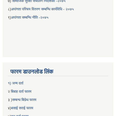
७)
सामाजिक सुरक्षा संचालन निर्देशिका -२०७५
८)
अपांगता परिचय वितरण सम्बन्धि कार्यविधि - २०७५
९)
अपांगता सम्बन्धि नीति -२०७५
फारम डाउनलोड लिंक
१) जन्म दर्ता
२
बिबाह दर्ता फारम
३ )
सम्बन्ध बिछेध फारम
४)
बसाई सराई फारम