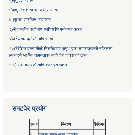
५)
मृतु दर्ता फारम
६)
पशु सेवा शाखाको आबेदन फारम
७ )
सुरक्षा सम्बन्धित फारमहरू
८)
सेवाकालीन प्रशिक्षण प्रशिक्षार्थि मनोनयन फारम
९)
बेरोजगार दर्ताको लागि फारम
१०)
बैदेशिक रोजगारीको शिलसिलामा मृत्यु भएका कामदारहरुको नजिकको
हकदारले आर्थिक सहायताका लागि दिने निबेदनको ढांचा
११ )
सेवा करारको लागि दरखास्त फारम
सफ्टवेर प्रयोग
क्र.स
बिबरण
कैफियत
१
राजश्ब ब्यबस्थापन प्रणालि