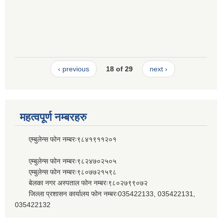
‹ previous
18 of 29
next ›
महत्वपूर्ण नम्बरहरु
एम्बुलेन्स फोन नम्बरः९८४१९११२०१
एम्बुलेन्स फोन नम्बरः९८२४७०२५०५
एम्बुलेन्स फोन नम्बरः९८०७७२१५९८
बेलका नगर अस्पताल फोन नम्बरः९८०२७९९०७२
जिल्ला प्रशासन कार्यालय फोन नम्बरः035422133, 035422131,
035422132