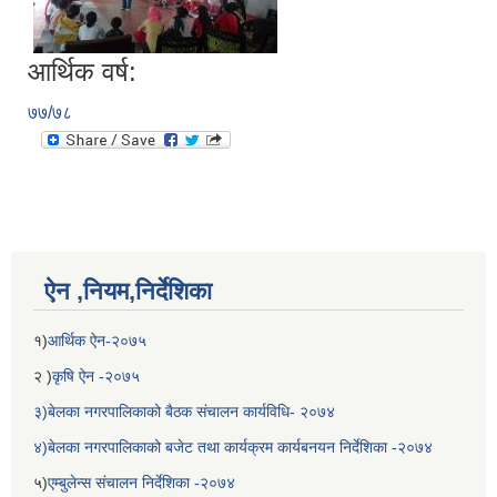
आर्थिक वर्ष:
७७/७८
बेलका नगरपालिकाको अति विपन्न नागरिकका लागि खाध्यन्न बितरण कार्यबिधि-२०७५
ऐन ,नियम,निर्देशिका
१)
आर्थिक ऐन-२०७५
२ )
कृषि ऐन -२०७५
३)बेलका नगरपालिकाको बैठक संचालन कार्यविधि- २०७४
४)बेलका नगरपालिकाको बजेट तथा कार्यक्रम कार्यबनयन निर्देशिका -२०७४
५)
एम्बुलेन्स संचालन निर्देशिका -२०७४