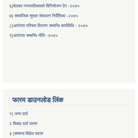
६)
बेलका नगरपालिकाको बिनियोजन ऐन -२०७५
७)
सामाजिक सुरक्षा संचालन निर्देशिका -२०७५
८)
अपांगता परिचय वितरण सम्बन्धि कार्यविधि - २०७५
९)
अपांगता सम्बन्धि नीति -२०७५
फारम डाउनलोड लिंक
१) जन्म दर्ता
२
बिबाह दर्ता फारम
३ )
सम्बन्ध बिछेध फारम