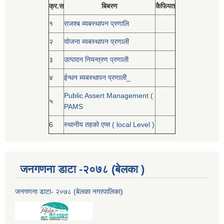
क्र.स
बिबरण
कैफियत
१
राजश्ब ब्यबस्थापन प्रणालि
२
योजना ब्यबस्थापन प्रणाली
३
उत्पादन नियन्त्रण प्रणाली
४
ईन्धन ब्यबस्थापन प्रणाली_
Public Assert Management (
५
PAMS
6
स्थानीय तहको एप्स ( local Level )
जनगणना डाटा -२०७८ (बेलका )
जनगणना डाटा- २०७८ (बेलका नगरपालिका
)