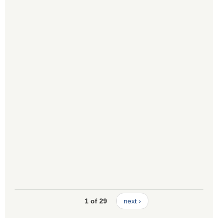
1 of 29
next ›