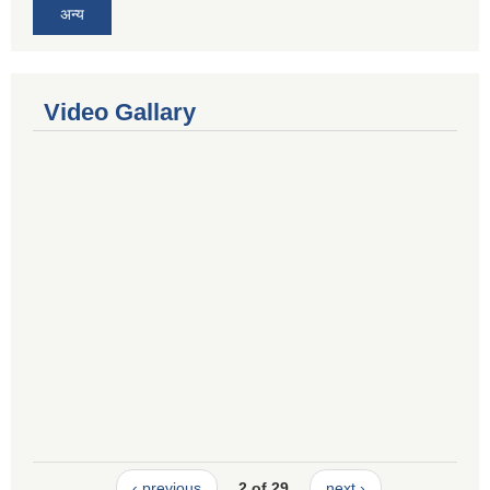
अन्य
Video Gallary
‹ previous
2 of 29
next ›