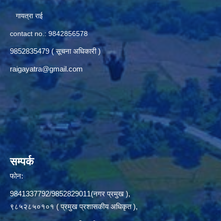
गायत्रा राई
contact no.: 9842856578
9852835479 ( सूचना अधिकारी )
raigayatra@gmail.com
सम्पर्क
फोन:
9841337792/9852829011(नगर प्रमुख ),
९८५२८५०१०१ ( प्रमुख प्रशासकीय अधिकृत ),