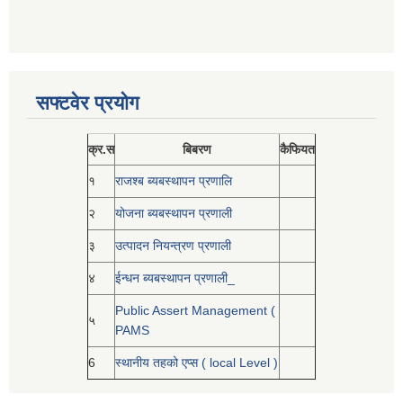
सफ्टवेर प्रयोग
क्र.स
बिबरण
कैफियत
१
राजश्ब ब्यबस्थापन प्रणालि
२
योजना ब्यबस्थापन प्रणाली
३
उत्पादन नियन्त्रण प्रणाली
४
ईन्धन ब्यबस्थापन प्रणाली_
Public Assert Management (
५
PAMS
6
स्थानीय तहको एप्स ( local Level )