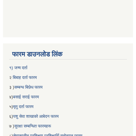
फारम डाउनलोड लिंक
१) जन्म दर्ता
२
बिबाह दर्ता फारम
३ )
सम्बन्ध बिछेध फारम
४)
बसाई सराई फारम
५)
मृतु दर्ता फारम
६)
पशु सेवा शाखाको आबेदन फारम
७ )
सुरक्षा सम्बन्धित फारमहरू
८)
सेवाकालीन प्रशिक्षण प्रशिक्षार्थि मनोनयन फारम