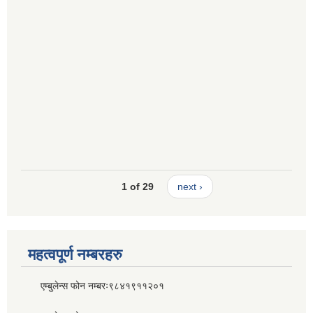
1 of 29
next ›
महत्वपूर्ण नम्बरहरु
एम्बुलेन्स फोन नम्बरः९८४१९११२०१