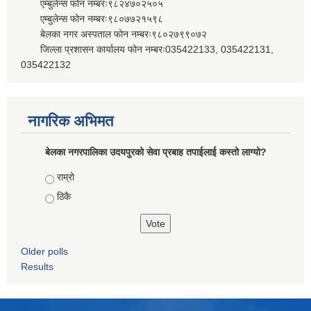
एम्बुलेन्स फोन नम्बरः९८२४७०२५०५
एम्बुलेन्स फोन नम्बरः९८०७७२१५९८
बेलका नगर अस्पताल फोन नम्बरः९८०२७९९०७२
जिल्ला प्रशासन कार्यालय फोन नम्बरः035422133, 035422131,
035422132
नागरिक अभिमत
बेलका नगरपालिका उदयपुरको सेवा प्रबाह तपाईलाई कस्तो लाग्यो?
Choices
राम्रो
ठिकै
Older polls
Results