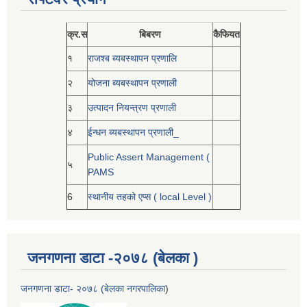
क्र.स
बिबरण
कैफियत
१
राजश्ब ब्यबस्थापन प्रणालि
२
योजना ब्यबस्थापन प्रणाली
३
उत्पादन नियन्त्रण प्रणाली
४
ईन्धन ब्यबस्थापन प्रणाली_
Public Assert Management (
५
PAMS
6
स्थानीय तहको एप्स ( local Level )
जनगणना डाटा -२०७८ (बेलका )
जनगणना डाटा- २०७८ (बेलका नगरपालिका
)