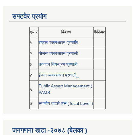
सफ्टवेर प्रयोग
क्र.स
बिबरण
कैफियत
१
राजश्ब ब्यबस्थापन प्रणालि
२
योजना ब्यबस्थापन प्रणाली
३
उत्पादन नियन्त्रण प्रणाली
४
ईन्धन ब्यबस्थापन प्रणाली_
Public Assert Management (
५
PAMS
6
स्थानीय तहको एप्स ( local Level )
जनगणना डाटा -२०७८ (बेलका )