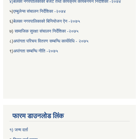
४)बेलका नगरपालिकाको बजेट तथा कार्यक्रम कार्यबनयन निर्देशिका -२०७४
५)
एम्बुलेन्स संचालन निर्देशिका -२०७४
६)
बेलका नगरपालिकाको बिनियोजन ऐन -२०७५
७)
सामाजिक सुरक्षा संचालन निर्देशिका -२०७५
८)
अपांगता परिचय वितरण सम्बन्धि कार्यविधि - २०७५
९)
अपांगता सम्बन्धि नीति -२०७५
बेलका नगरपालिकाको अति विपन्न नागरिकका लागि खाध्यन्न बितरण कार्यबिधि-२०७५
फारम डाउनलोड लिंक
१) जन्म दर्ता