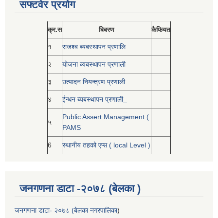
सफ्टवेर प्रयोग
क्र.स
बिबरण
कैफियत
१
राजश्ब ब्यबस्थापन प्रणालि
२
योजना ब्यबस्थापन प्रणाली
३
उत्पादन नियन्त्रण प्रणाली
४
ईन्धन ब्यबस्थापन प्रणाली_
Public Assert Management (
५
PAMS
6
स्थानीय तहको एप्स ( local Level )
जनगणना डाटा -२०७८ (बेलका )
जनगणना डाटा- २०७८ (बेलका नगरपालिका
)