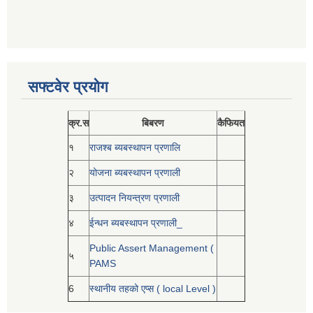
सफ्टवेर प्रयोग
क्र.स
बिबरण
कैफियत
१
राजश्ब ब्यबस्थापन प्रणालि
२
योजना ब्यबस्थापन प्रणाली
३
उत्पादन नियन्त्रण प्रणाली
४
ईन्धन ब्यबस्थापन प्रणाली_
Public Assert Management (
५
PAMS
6
स्थानीय तहको एप्स ( local Level )